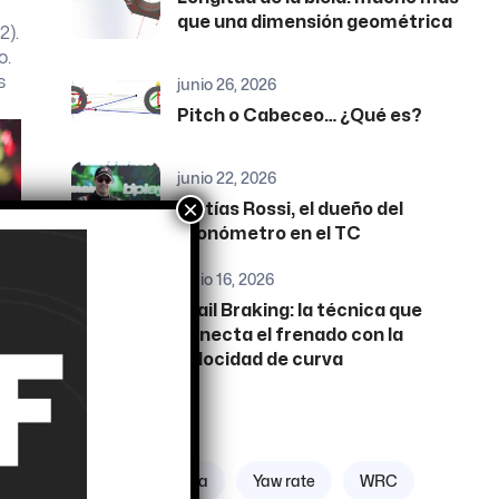
que una dimensión geométrica
2).
o.
s
junio 26, 2026
Pitch o Cabeceo… ¿Qué es?
junio 22, 2026
×
Matías Rossi, el dueño del
cronómetro en el TC
junio 16, 2026
Trail Braking: la técnica que
conecta el frenado con la
velocidad de curva
Etiquetas
Zona geográfica
Yaw rate
WRC