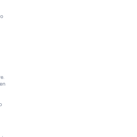
ro
e.
 en
o