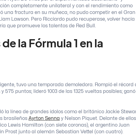
ación completamente unilateral y con el rendimiento como
rió una fractura en su muñeca, no pudo competir en el Gran
Liam Lawson. Pero Ricciardo pudo recuperase, volver hacia 
ría que promueve los talentos de Red Bull.
s de la Fórmula 1 en la
vigente, tuvo una temporada demoledora. Rompió el récord 
y 575 puntos; lideró 1003 de las 1325 vueltas posibles; ganó
ló la línea de grandes ídolos como el británico Jackie Stewar
os brasileños
Ayrton Senna
y Nelson Piquet. Delante de ellos
co Lewis Hamilton (con siete coronas), el argentino Juan
n Prost junto al alemán Sebastian Vettel (con cuatro).