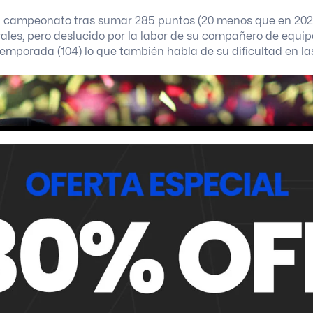
el campeonato tras sumar 285 puntos (20 menos que en 202
ales, pero deslucido por la labor de su compañero de equip
emporada (104) lo que también habla de su dificultad en la