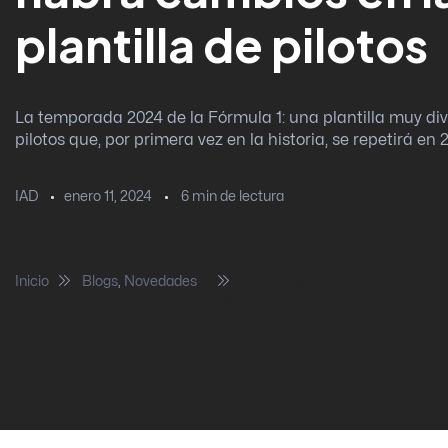
plantilla de pilotos
La temporada 2024 de la Fórmula 1: una plantilla muy di
pilotos que, por primera vez en la historia, se repetirá en 
enero 11, 2024
6
min de lectura
IAD
Inicio
Blogs
,
Novedades
Fórmula 1: por primera vez en la
habrá cambios en la plantilla de pilotos