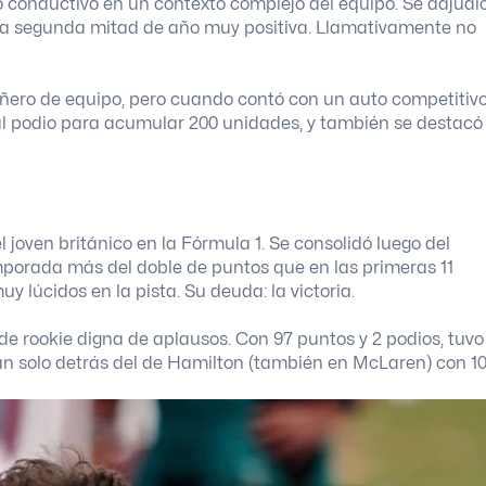
io conductivo en un contexto complejo del equipo. Se adjudi
na segunda mitad de año muy positiva. Llamativamente no
añero de equipo, pero cuando contó con un auto competitiv
al podio para acumular 200 unidades, y también se destacó
l joven británico en la Fórmula 1. Se consolidó luego del
mporada más del doble de puntos que en las primeras 11
 lúcidos en la pista. Su deuda: la victoria.
de rookie digna de aplausos. Con 97 puntos y 2 podios, tuvo 
tan solo detrás del de Hamilton (también en McLaren) con 1