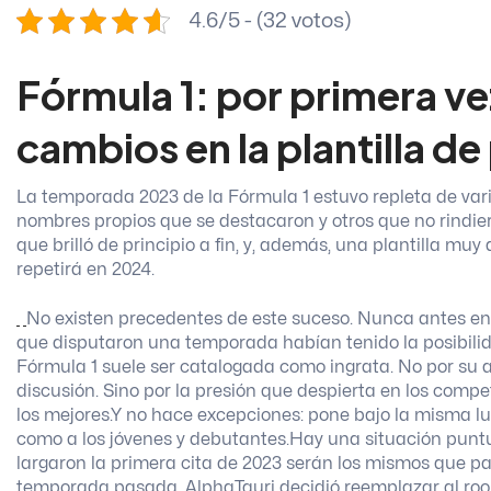
4.6/5 - (32 votos)
Fórmula 1: por primera vez
cambios en la plantilla de
La temporada 2023 de la Fórmula 1 estuvo repleta de var
nombres propios que se destacaron y otros que no rind
que brilló de principio a fin, y, además, una plantilla muy 
repetirá en 2024.
No existen precedentes de este suceso. Nunca antes en e
que disputaron una temporada habían tenido la posibilid
Fórmula 1 suele ser catalogada como ingrata. No por su at
discusión. Sino por la presión que despierta en los compe
los mejores.
Y no hace excepciones: pone bajo la misma l
como a los jóvenes y debutantes.
Hay una situación puntu
largaron la primera cita de 2023 serán los mismos que pa
temporada pasada, AlphaTauri decidió reemplazar al rook