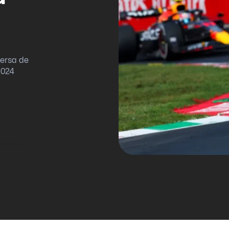
versa de
2024
 historia no