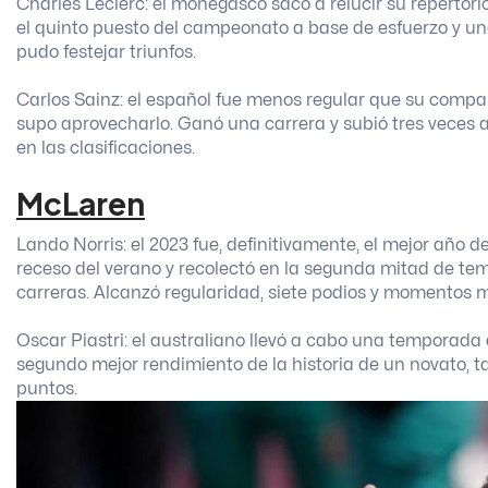
Charles Leclerc: el monegasco sacó a relucir su repertor
el quinto puesto del campeonato a base de esfuerzo y u
pudo festejar triunfos.
Carlos Sainz: el español fue menos regular que su comp
supo aprovecharlo. Ganó una carrera y subió tres veces 
en las clasificaciones.
McLaren
Lando Norris: el 2023 fue, definitivamente, el mejor año de
receso del verano y recolectó en la segunda mitad de te
carreras. Alcanzó regularidad, siete podios y momentos muy
Oscar Piastri: el australiano llevó a cabo una temporada 
segundo mejor rendimiento de la historia de un novato, 
puntos.