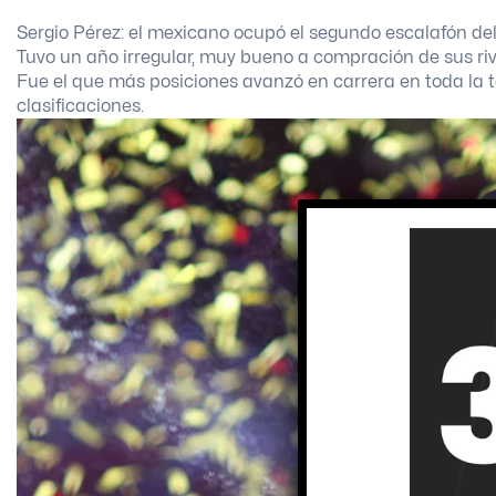
Sergio Pérez: el mexicano ocupó el segundo escalafón d
Tuvo un año irregular, muy bueno a compración de sus riv
Fue el que más posiciones avanzó en carrera en toda la t
clasificaciones.