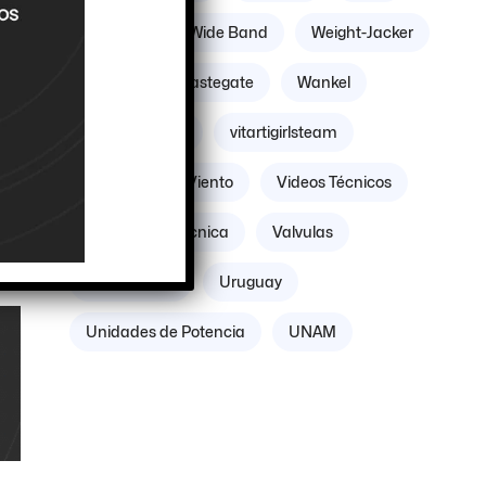
Williams
Wide Band
Weight-Jacker
Weber
Wastegate
Wankel
Volante Motor
vitartigirlsteam
Villicum
Viento
Videos Técnicos
Verificación Técnica
Valvulas
Vacuómetro
Uruguay
Unidades de Potencia
UNAM