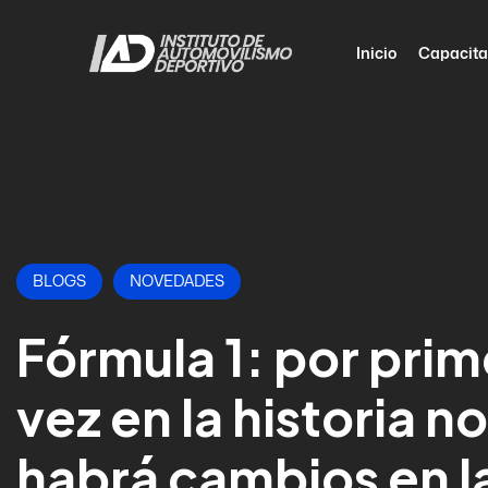
Inicio
Capacita
BLOGS
NOVEDADES
Fórmula 1: por prim
vez en la historia no
habrá cambios en l