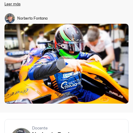
competición comenzando desde los 16 años. También está
Leer más
dirigido a pilotos que compiten actualmente en categorías
zonales, regionales o nacionales que buscan mejorar su
capacidad conductiva a través de análisis de trayectoria,
Norberto Fontana
simulaciones y lectura de adquisiciones de datos. Sin dejar de
lado, la importancia de capacitarse en los temas técnicos y de
puesta a punto, que lo ayuden a lograr un mejor balance del auto
en el menor tiempo posible.
Docente