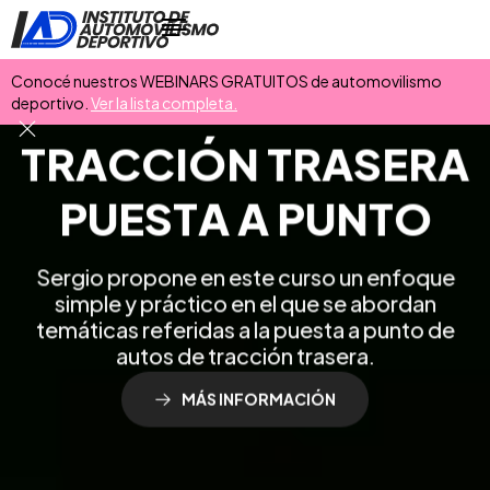
Conocé nuestros WEBINARS GRATUITOS de automovilismo
deportivo.
Ver la lista completa.
T
R
A
C
C
I
Ó
N
T
R
A
S
E
R
A
P
U
E
S
T
A
A
P
U
N
T
O
S
e
r
g
i
o
p
r
o
p
o
n
e
e
n
e
s
t
e
c
u
r
s
o
u
n
e
n
f
o
q
u
e
s
i
m
p
l
e
y
p
r
á
c
t
i
c
o
e
n
e
l
q
u
e
s
e
a
b
o
r
d
a
n
t
e
m
á
t
i
c
a
s
r
e
f
e
r
i
d
a
s
a
l
a
p
u
e
s
t
a
a
p
u
n
t
o
d
e
a
u
t
o
s
d
e
t
r
a
c
c
i
ó
n
t
r
a
s
e
r
a
.
MÁS INFORMACIÓN