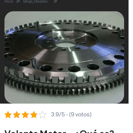
Inicio
Blogs
,
Glosario
Volante Motor… ¿Qué es?
3.9/5 - (9 votos)