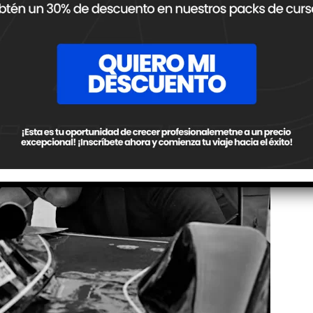
 avances que se estaban dando en esta área, iban destinado
 turbo de los mismos.