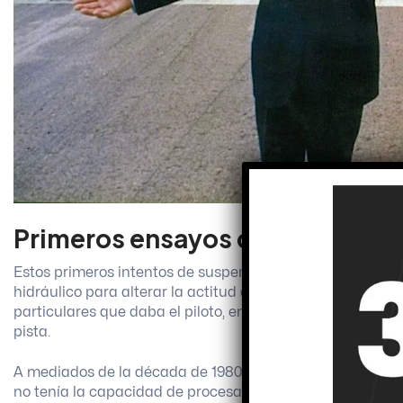
Primeros ensayos de Lotus con 
Estos primeros intentos de suspensión activa fueron más 
hidráulico para alterar la actitud del monoplaza en resp
particulares que daba el piloto, en lugar de preparar el 
pista.
A mediados de la década de 1980, resultó extremadamente
no tenía la capacidad de procesar adecuadamente las ca