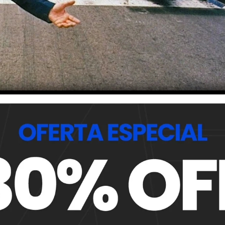
suspensión activa
“reactivos» que activos: Se comenzó a utilizar un sistema
uesta a los baches en el camino o las aportaciones
automóvil con anticipación para cada cambio específico en l
 difícil aprovechar el potencial del sistema porque el equ
ntidades de datos que producía. Esto fue durante los días