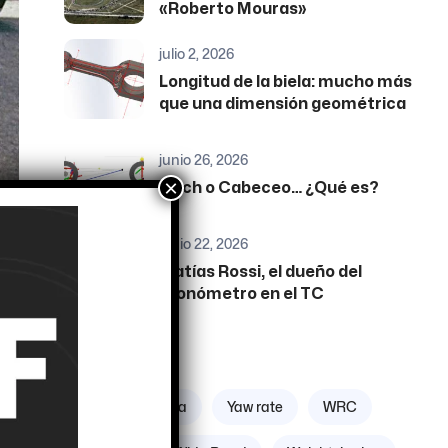
«Roberto Mouras»
julio 2, 2026
Longitud de la biela: mucho más
que una dimensión geométrica
junio 26, 2026
×
Pitch o Cabeceo… ¿Qué es?
junio 22, 2026
Matías Rossi, el dueño del
cronómetro en el TC
a
Etiquetas
Zona geográfica
Yaw rate
WRC
ipo