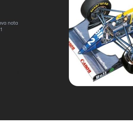
eva nota
1
tiva – Nota