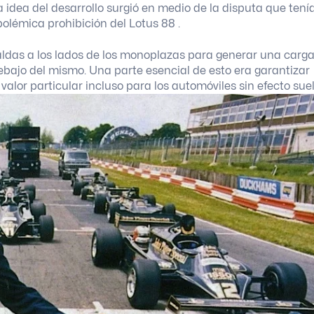
 idea del desarrollo surgió en medio de la disputa que tení
 polémica prohibición del Lotus 88 .
ldas a los lados de los monoplazas para generar una carg
bajo del mismo. Una parte esencial de esto era garantizar
lor particular incluso para los automóviles sin efecto suel