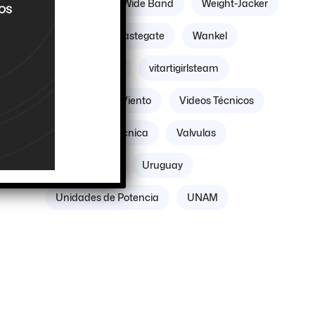
Williams
Wide Band
Weight-Jacker
 a
Weber
Wastegate
Wankel
Volante Motor
vitartigirlsteam
Villicum
Viento
Videos Técnicos
Verificación Técnica
Valvulas
Vacuómetro
Uruguay
Unidades de Potencia
UNAM