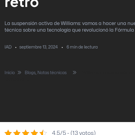
retro
La suspensión activa de Williams: vamos a hacer una nu
técnica sobre una tecnología que revolucionó la Fórmula 
septiembre 13, 2024
6
min de lectura
IAD
Inicio
Blogs
,
Notas técnicas
Williams y la suspensión ac
técnica retro
4.5/5 - (13 votos)