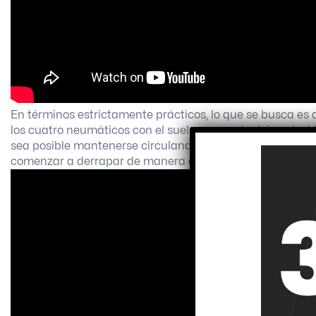
En términos estrictamente prácticos, lo que se busca es 
los cuatro neumáticos con el suelo para reducir la veloc
sea posible mantenerse circulando a un ritmo competitiv
comenzar a derrapar de manera descontrolada.