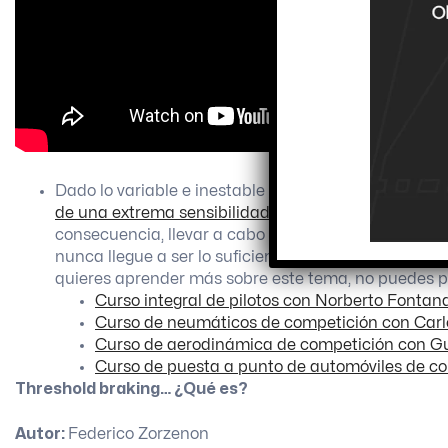
Dado lo variable e inestable que suele resultar la f
de una extrema sensibilidad para evaluar correctam
consecuencia, llevar a cabo un procedimiento de fren
nunca llegue a ser lo suficientemente alta como par
quieres aprender más sobre este tema, no puedes p
Curso integral de pilotos con Norberto Fontan
Curso de neumáticos de competición con Car
Curso de aerodinámica de competición con G
Curso de puesta a punto de automóviles de c
Threshold braking… ¿Qué es?
Autor:
Federico Zorzenon