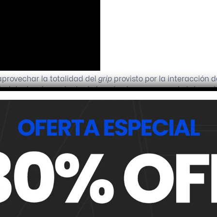
aprovechar la totalidad del
grip
provisto por la interacción d
idad de desplazamiento de la máquina en un grado tal que l
o por la
línea de carrera ideal
, aunque sin correr el riesgo d