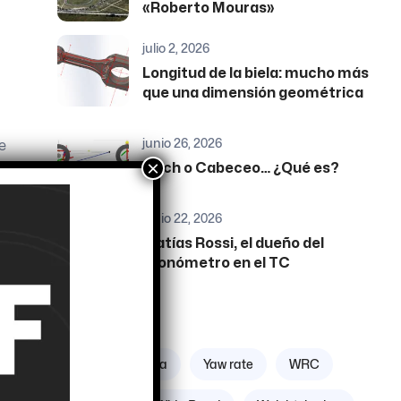
«Roberto Mouras»
julio 2, 2026
Longitud de la biela: mucho más
que una dimensión geométrica
junio 26, 2026
e
×
e
Pitch o Cabeceo… ¿Qué es?
e
junio 22, 2026
Matías Rossi, el dueño del
cronómetro en el TC
Etiquetas
Zona geográfica
Yaw rate
WRC