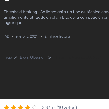
Threshold braking… Se llama así a un tipo de técnica con
ampliamente utilizado en el ámbito de la competición en
lograr que...
enero 15, 2024
2
min de lectura
IAD
Inicio
Blogs
,
Glosario
Threshold braking… ¿Qué es?
3.9/5 - (10 votos)