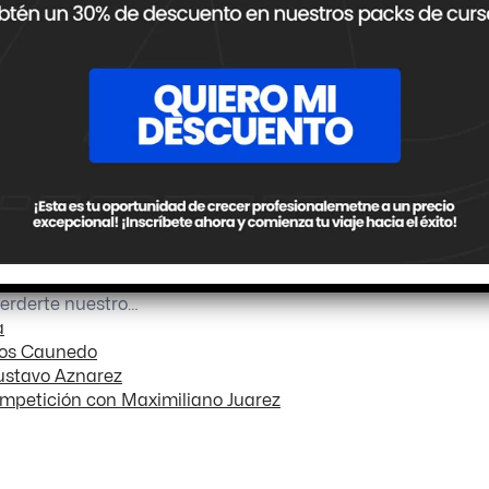
uerza de adherencia desarrollada por el vehículo,
se requiere
ente el nivel de agarre disponible
y, actuando en
ado efectivo en el que la presión ejercida sobre el pedal
a provocar el bloqueo absoluto de alguna de las ruedas.
Si
erderte nuestro…
a
los Caunedo
ustavo Aznarez
ompetición con Maximiliano Juarez