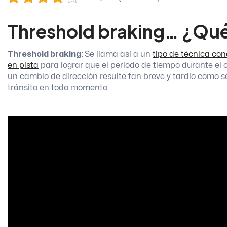
Threshold braking… ¿Qué
Threshold braking:
Se llama así a un
tipo de técnica co
en pista
para lograr que el periodo de tiempo durante el 
un cambio de dirección resulte tan breve y tardío como s
tránsito en todo momento.