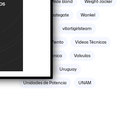
Williams
Wide Band
Weight-Jacker
Weber
Wastegate
Wankel
Volante Motor
vitartigirlsteam
Villicum
Viento
Videos Técnicos
Verificación Técnica
Valvulas
Vacuómetro
Uruguay
Unidades de Potencia
UNAM