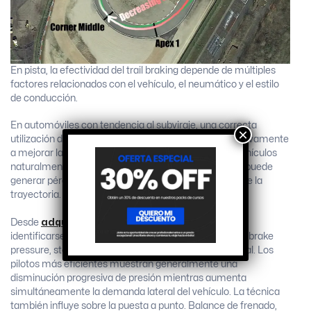
En pista, la efectividad del trail braking depende de múltiples
factores relacionados con el vehículo, el neumático y el estilo
de conducción.
En automóviles con tendencia al subviraje, una correcta
×
utilización de frenado residual puede ayudar significativamente
a mejorar la velocidad de rotación en el ingreso. En vehículos
naturalmente sobrevirantes, una aplicación excesiva puede
generar pérdidas de estabilidad y dificultar el control de la
trayectoria.
Desde
adquisición de datos
, esta técnica suele
identificarse mediante la superposición de señales de brake
pressure, steering angle, velocidad y aceleración lateral. Los
pilotos más eficientes muestran generalmente una
disminución progresiva de presión mientras aumenta
simultáneamente la demanda lateral del vehículo. La técnica
también influye sobre la puesta a punto. Balance de frenado,