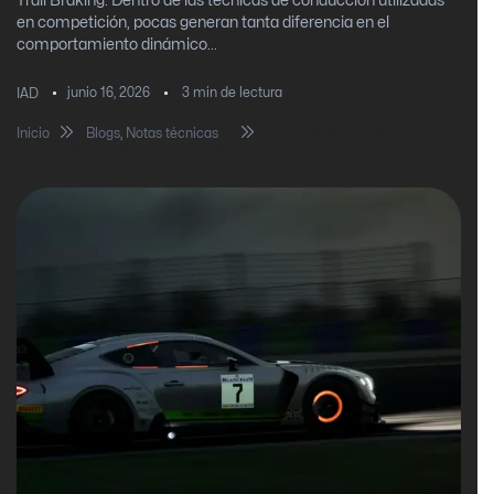
Trail Braking: Dentro de las técnicas de conducción utilizadas
en competición, pocas generan tanta diferencia en el
comportamiento dinámico...
junio 16, 2026
3
min de lectura
IAD
Inicio
Blogs
,
Notas técnicas
Trail Braking: la técnica que
conecta el frenado con la velocidad de curva