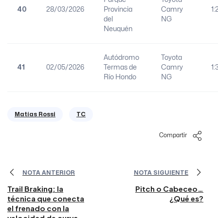
40
28/03/2026
Provincia
Camry
1:
del
NG
Neuquén
Autódromo
Toyota
41
02/05/2026
Termas de
Camry
1:
Río Hondo
NG
Matías Rossi
TC
Compartir
NOTA ANTERIOR
NOTA SIGUIENTE
Trail Braking: la
Pitch o Cabeceo…
técnica que conecta
¿Qué es?
el frenado con la
velocidad de curva