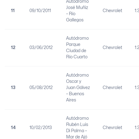
Autódromo
José Muñiz
11
09/10/2011
Chevrolet
1:
– Río
Gallegos
Autódromo
Parque
12
03/06/2012
Chevrolet
1:
Ciudad de
Río Cuarto
Autódromo
Oscar y
13
05/08/2012
Juan Gálvez
Chevrolet
1:
– Buenos
Aires
Autódromo
Rubén Luis
14
10/02/2013
Chevrolet
1:
Di Palma –
Mar de Ajó