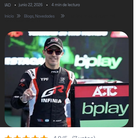
junio 22, 2026
4
min de lectura
IAD
Inicio
Blogs
,
Novedades
Matías Rossi, el dueño del
cronómetro en el TC