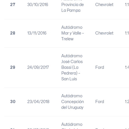
27
30/10/2016
Provincia de
Chevrolet
1:
La Pampa
Autódromo
28
13/11/2016
Mar y Valle –
Chevrolet
1:
Trelew
Autódromo
José Carlos
29
24/09/2017
Bassi (La
Ford
1:
Pedrera) –
San Luis
Autódromo
30
23/04/2018
Concepción
Ford
1:
del Uruguay
Autódromo