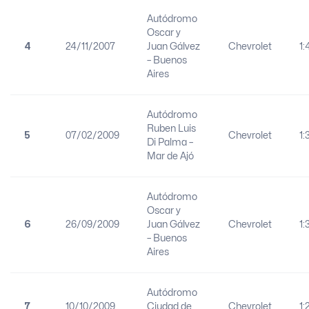
Autódromo
Oscar y
4
24/11/2007
Juan Gálvez
Chevrolet
1:
– Buenos
Aires
Autódromo
Ruben Luis
5
07/02/2009
Chevrolet
1:
Di Palma –
Mar de Ajó
Autódromo
Oscar y
6
26/09/2009
Juan Gálvez
Chevrolet
1:
– Buenos
Aires
Autódromo
7
10/10/2009
Ciudad de
Chevrolet
1: