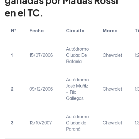
ganadas por Matías Rossi
en el TC.
N°
Fecha
Circuito
Marca
T
Autódromo
1
15/07/2006
Ciudad De
Chevrolet
1:
Rafaela
Autódromo
José Muñiz
2
09/12/2006
Chevrolet
1:
– Río
Gallegos
Autódromo
3
13/10/2007
Ciudad de
Chevrolet
1:
Paraná