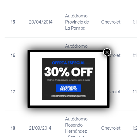
Autódromo
15
20/04/2014
Provincia de
Chevrolet
1:
La Pampa
Autódromo
×
Oscar
16
27/07/2014
Chevrolet
1:
Cabalén –
Alta Gracia
Autódromo
Hermanos
17
10/08/2014
Chevrolet
1:
Emiliozzi –
Olavarría
Autódromo
Rosendo
18
21/09/2014
Chevrolet
1:
Hernández