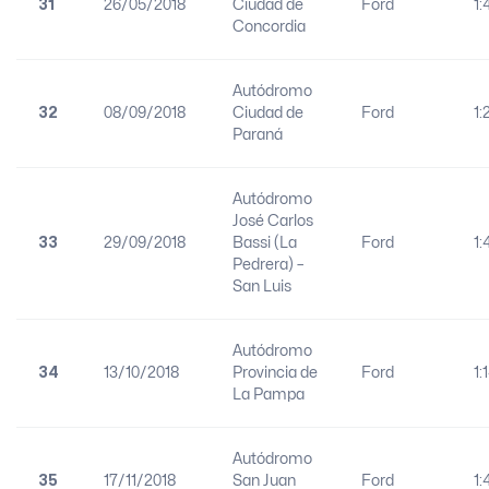
31
26/05/2018
Ciudad de
Ford
1:
Concordia
Autódromo
32
08/09/2018
Ciudad de
Ford
1:
Paraná
Autódromo
José Carlos
33
29/09/2018
Bassi (La
Ford
1:
Pedrera) –
San Luis
Autódromo
34
13/10/2018
Provincia de
Ford
1:
La Pampa
Autódromo
35
17/11/2018
San Juan
Ford
1: