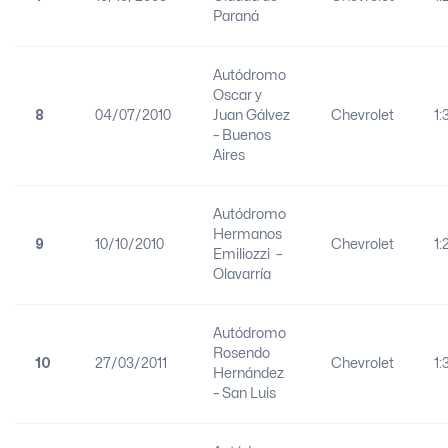
Paraná
Autódromo
Oscar y
8
04/07/2010
Juan Gálvez
Chevrolet
1:
– Buenos
Aires
Autódromo
Hermanos
9
10/10/2010
Chevrolet
1:
Emiliozzi –
Olavarría
Autódromo
Rosendo
10
27/03/2011
Chevrolet
1:
Hernández
– San Luis