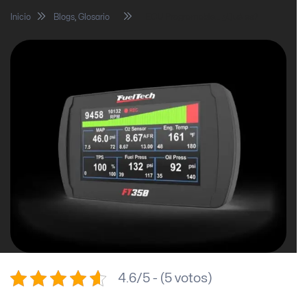
Inicio
Blogs
,
Glosario
ECU Programable… ¿Qué es?
4.6/5 - (5 votos)