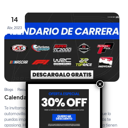
14
Abr, 2023
×
Blogs
Recursos
Calendario de carreras 2023
Te invitamos a que te descargues el calendario de
automovilismo deportivo 2023 en formato PDF para que lo
puedas imprimir y así estar siempre atento a lo que más te
apasiona. Haremos un repaso por las categorías que ya tienen