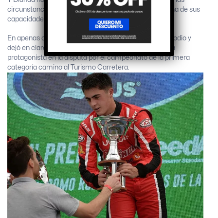
circunstancias, sino que sacó a relucir todas y cada una de sus
capacidades ante rivales con extensa trayectoria.
En apenas cuatro carreras se subió a lo más alto del podio y
dejó en claro que, de no mediar ninguna sorpresa, será
protagonista en la disputa por el campeonato de la primera
categoría camino al Turismo Carretera.