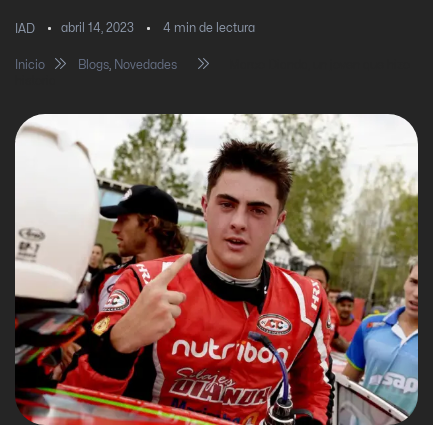
abril 14, 2023
4
min de lectura
IAD
Inicio
Blogs
,
Novedades
Marco Dianda, un joven que hizo
historia