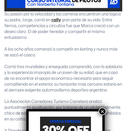
Su pasión por la velocidad y las carreras encuentran una lógica:
su padre, Jorge, corrió en
rally
gran parte de su vida. Entre
fierros, competencias y circuitos fue que Marco creció con un
deseo claro. El de poder heredar y compartir el mismo
entusiasmo.
A los ocho años comenzó a competir en karting y nunca más
se sacó el casco.
Corrió tres mundiales y enseguida comprendió, con la sabiduría
y la experiencia impropia de un joven de su edad, que en caso
de no encontrar el apoyo económico necesario para seguir
compitiendo en el exterior, su horizonte más cercano estaría en
el siempre exigente automovilismo deportivo argentino.
La Asociación Corredores Turismo Carretera analizó
puntualmente su situación, por tratarse de un piloto realmente
×
chico de edad, y lo autorizó por todos los pergaminos exhibidos
en su corta, pero muy intensa carrera.
Y Dianda no defraudó. No solo se mostró a la altura de las