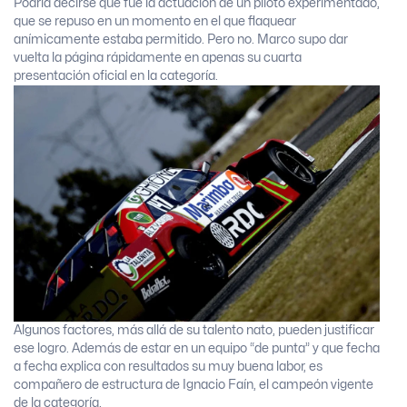
Podría decirse que fue la actuación de un piloto experimentado,
que se repuso en un momento en el que flaquear
anímicamente estaba permitido. Pero no. Marco supo dar
vuelta la página rápidamente en apenas su cuarta
presentación oficial en la categoría.
Algunos factores, más allá de su talento nato, pueden justificar
ese logro. Además de estar en un equipo “de punta” y que fecha
a fecha explica con resultados su muy buena labor, es
compañero de estructura de Ignacio Faín, el campeón vigente
de la categoría.