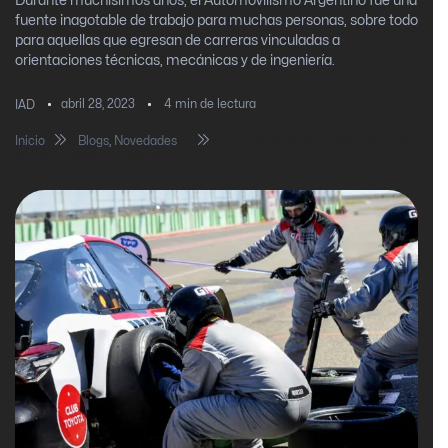
Durante muchísimos años, el Automovilismo Argentino fue una
fuente inagotable de trabajo para muchas personas, sobre todo
para aquellas que egresan de carreras vinculadas a
orientaciones técnicas, mecánicas y de ingeniería.
abril 28, 2023
4
min de lectura
IAD
Inicio
Blogs
,
Novedades
La creciente demanda laboral en
el automovilismo Argentino