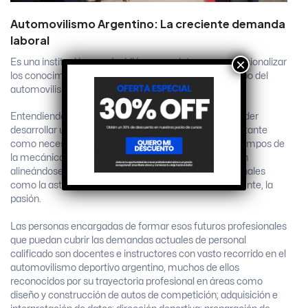
Automovilismo Argentino: La creciente demanda
laboral
×
Es una institución que decidió acercar, integrar y profesionalizar
los conocimientos teóricos-prácticos dentro del campo del
automovilismo deportivo.
Entendiendo, desde un primer momento, que para poder
desarrollar un automóvil de competición es tan importante
como necesario poder amalgamar sabiduría en los campos de
la mecánica, la física y la matemática, que terminarán
alineándose con otras aptitudes estrictamente personales
como la astucia, el ingenio, la dedicación y, puntualmente, la
pasión.
Las personas encargadas de formar esos futuros profesionales
que puedan cubrir las demandas actuales de personal
calificado son docentes e instructores con vasto recorrido en el
automovilismo deportivo argentino, muchos de ellos
reconocidos por su trayectoria profesional en áreas como
diseño y construcción de autos de competición; adquisición e