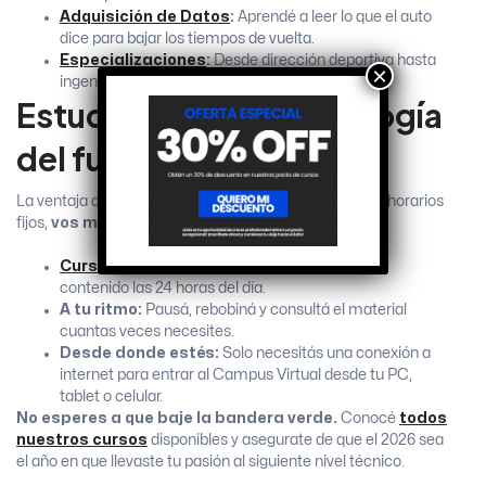
Adquisición de Datos
:
Aprendé a leer lo que el auto
dice para bajar los tiempos de vuelta.
Especializaciones
:
Desde dirección deportiva hasta
×
ingeniería de pista.
Estudiá con la metodología
del futuro
La ventaja de IAD es que tu formación no depende de horarios
fijos,
vos manejás tus tiempos
:
Cursos
100% Online en Diferido:
Accedé al
contenido las 24 horas del día.
A tu ritmo:
Pausá, rebobiná y consultá el material
cuantas veces necesites.
Desde donde estés:
Solo necesitás una conexión a
internet para entrar al Campus Virtual desde tu PC,
tablet o celular.
No esperes a que baje la bandera verde.
Conocé
todos
nuestros cursos
disponibles
y asegurate de que el 2026 sea
el año en que llevaste tu pasión al siguiente nivel técnico.