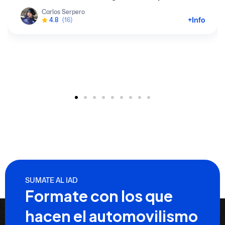
Carlos Serpero
+Info
4.8
(16)
SUMATE AL IAD
Formate con los que
hacen el automovilismo