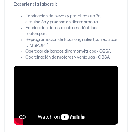
Experiencia laboral:
Fabricación de piezas y prototipos en 3d,
simulación y pruebas en dinamómetro.
Fabricación de instalaciones eléctricas
motorsport.
Reprogramación de Ecus originales (con equipos
DIMSPORT).
Operador de bancos dinamométricos - OBSA.
Coordinación de motores y vehículos - OBSA.