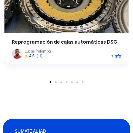
Reprogramación de cajas automáticas DSG
Lucas Palomba
+Info
4.6
(11)
SUMATE AL IAD