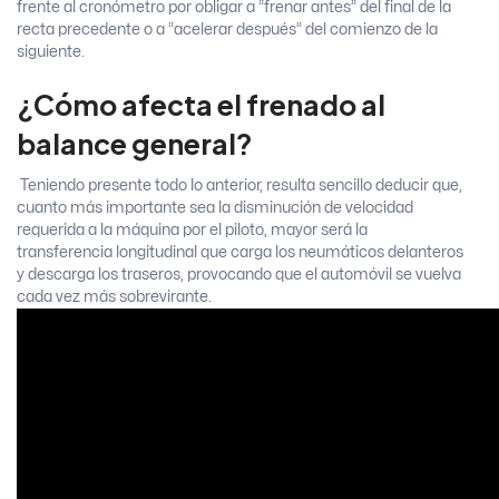
frente al cronómetro por obligar a “frenar antes” del final de la
recta precedente o a “acelerar después” del comienzo de la
siguiente.
¿Cómo afecta el frenado al
balance general?
Teniendo presente todo lo anterior, resulta sencillo deducir que,
cuanto más importante sea la disminución de velocidad
requerida a la máquina por el piloto, mayor será la
transferencia longitudinal que carga los neumáticos delanteros
y descarga los traseros, provocando que el automóvil se vuelva
cada vez más sobrevirante.