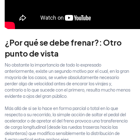
¿Por qué se debe frenar?: Otro
punto de vista
No obstante la importancia de todo lo expresado
anteriormente, existe un segundo motivo por el cual, en la gran
mayoría de los casos, se vuelve absolutamente necesario
perder algo de velocidad antes de encarar los virajes y,
contrario a lo que sucede con el primero, resulta mucho menos
evidente a ojos del gran público.
Más allá de si se lo hace en forma parcial o total en lo que
respecta a su recorrido, la simple acción de soltar el pedal del
acelerador o de apretar el del freno provoca una transferencia
de carga longitudinal (desde las ruedas traseras hacia las
delanteras) que modifica sensiblemente la distribución de
fuerza vertical entre ambos ejes.