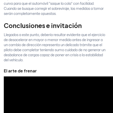
curva para que el automóvil “saque la cola” con facilidad.
Cuando se busque corregir el sobreviraje, las medidas a tomar
serán completamente opuestas.
Conclusiones e invitación
Llegados a este punto, debería resultar evidente que el ejercicio
de desacelerar en mayor o menor medida antes de ingresar a
un cambio de dirección representa un delicado trámite que el
piloto debe completar teniendo sumo cuidado de no generar un
desbalance de cargas capaz de poner en crisis a la estabilidad
del vehículo.
El arte de frenar