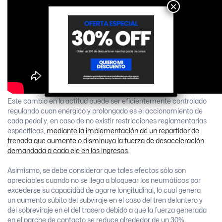
×
Este cambio en la actitud puede ser eficientemente controlado
regulando cuan enérgico y prolongado es el accionamiento de
cada pedal y, en caso de no existir restricciones reglamentarias
específicas,
mediante la implementación de un repartidor de
frenada que aumente o disminuya la fuerza de desaceleración
demandada a cada eje en los ingresos
.
Asimismo, se debe considerar que tales efectos sólo son
apreciables cuando no se llega a bloquear los neumáticos por
excederse su capacidad de agarre longitudinal, lo cual genera
un aumento súbito del subviraje en el caso del tren delantero y
del sobreviraje en el del trasero debido a que la fuerza generada
en el parche de contacto se reduce alrededor de un 30%.