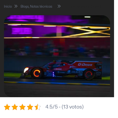
Inicio
Blogs
,
Notas técnicas
El arte de frenar (Parte I)
4.5/5 - (13 votos)