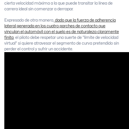
cierta velocidad máxima a la que puede transitar la línea de
carrera ideal sin comenzar a derrapar.
Expresado de otra manera,
dado que la fuerza de adherencia
lateral generada en los cuatro parches de contacto que
vinculan el automóvil con el suelo es de naturaleza claramente
finita
, el piloto debe respetar una suerte de “límite de velocidad
virtual” si quiere atravesar el segmento de curva pretendido sin
perder el control y sufrir un accidente.