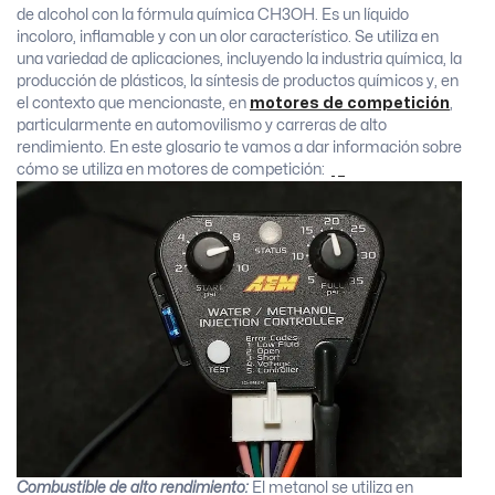
de alcohol con la fórmula química CH3OH. Es un líquido
incoloro, inflamable y con un olor característico. Se utiliza en
una variedad de aplicaciones, incluyendo la industria química, la
producción de plásticos, la síntesis de productos químicos y, en
el contexto que mencionaste, en
motores de competición
,
particularmente en automovilismo y carreras de alto
rendimiento. En este glosario te vamos a dar información sobre
cómo se utiliza en motores de competición:
Combustible de alto rendimiento:
El metanol se utiliza en