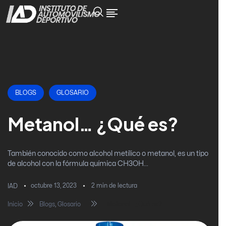
BLOGS
GLOSARIO
Metanol… ¿Qué es?
También conocido como alcohol metílico o metanol, es un tipo
de alcohol con la fórmula química CH3OH...
octubre 13, 2023
2
min de lectura
IAD
Inicio
Blogs
,
Glosario
Metanol… ¿Qué es?