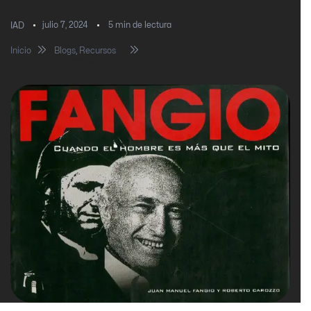
julio 7, 2024
5
min de lectura
IAD
Inicio
Blogs
,
Recursos
Libros que un fanático del
automovilismo debería leer (Parte 2)