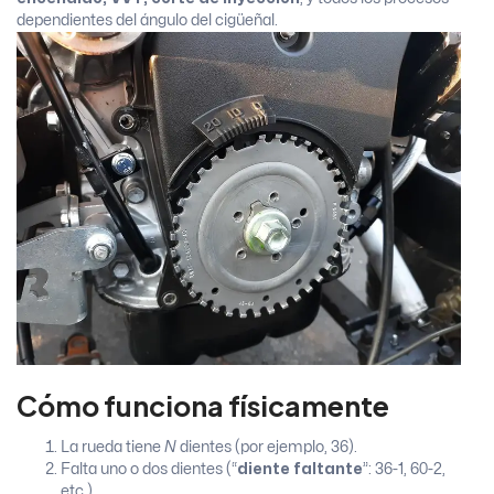
dependientes del ángulo del cigüeñal.
Cómo funciona físicamente
La rueda tiene
N
dientes (por ejemplo, 36).
Falta uno o dos dientes (“
diente faltante
”: 36-1, 60-2,
etc.).