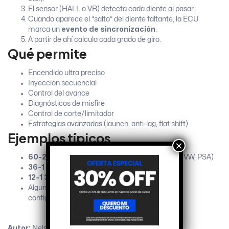
El sensor (HALL o VR) detecta cada diente al pasar.
Cuando aparece el “salto” del diente faltante, la ECU
marca un
evento de sincronización
.
A partir de ahí calcula cada grado de giro.
Qué permite
Encendido ultra preciso
Inyección secuencial
Control del avance
Diagnósticos de misfire
Control de corte/limitador
Estrategias avanzadas (launch, anti-lag, flat shift)
Ejemplos típicos
×
60-2
→ estándar en motores modernos (BMW, VW, PSA)
36-1
→ muy usado en Ford
12-1
36-1-1
24-2
→ variantes según fabricante
Algunas ECU programables permiten cualquier
configuración.
Autor
:
Nelson
Vigliani