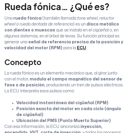
Rueda fónica… ¿Qué es?
Una
rueda fónica
(también llamada
tone wheel
,
reluctor
wheel
o
rueda dentada de referencia
) es un
disco metálico
con dientes o muescas
que se instala en el cigüeñal o, en
algunos sistemas, en el árbol de levas. Su función principal es
generar una
señal de referencia precisa de la posición y
velocidad del motor (RPM)
para la
ECU
.
Concepto
La rueda fónica es un elemento mecánico que, al girar junto
con el motor,
modula el campo magnético del sensor de
fase o de posición
, produciendo un tren de pulsos eléctricos.
La ECU interpreta esos pulsos como:
Velocidad instantánea del cigüeñal (RPM)
Posición exacta del motor en cada ciclo (ángulo
de cigüeñal)
Ubicación del PMS (Punto Muerto Superior)
Con esa información, la ECU sincroniza
inyección,
encendido, VVT, corte de inyección
, y todos los procesos