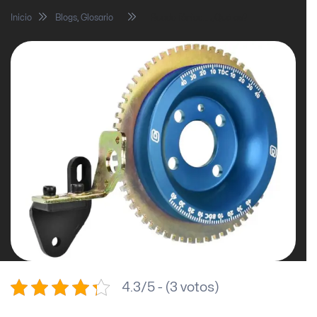
Inicio
Blogs
,
Glosario
Rueda fónica… ¿Qué es?
4.3/5 - (3 votos)