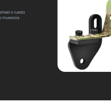
wheel o rueda
 o muescas