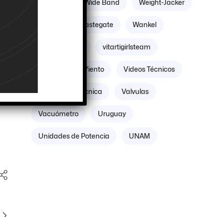
Williams
Wide Band
Weight-Jacker
Weber
Wastegate
Wankel
Volante Motor
vitartigirlsteam
Villicum
Viento
Videos Técnicos
Verificación Técnica
Valvulas
Vacuómetro
Uruguay
Unidades de Potencia
UNAM