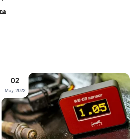
ina
02
May, 2022