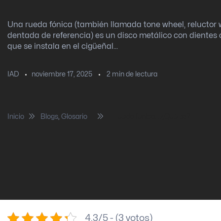
Una rueda fónica (también llamada tone wheel, reluctor 
dentada de referencia) es un disco metálico con dientes
que se instala en el cigüeñal...
noviembre 17, 2025
2
min de lectura
IAD
Inicio
Blogs
,
Glosario
Rueda fónica… ¿Qué es?
4.3/5 - (3 votos)