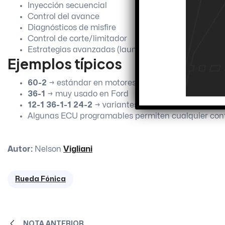
Inyección secuencial
Control del avance
Diagnósticos de misfire
Control de corte/limitador
Estrategias avanzadas (launch, anti-lag, flat shift)
Ejemplos típicos
60-2
→ estándar en motores modernos (BMW, VW, 
36-1
→ muy usado en Ford
12-1
36-1-1
24-2
→ variantes según fabricante
Algunas ECU programables permiten cualquier conf
Autor
:
Nelson
Vigliani
Rueda Fónica
NOTA ANTERIOR