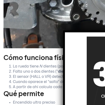
Cómo funciona físicamente
La rueda tiene
N
dientes (por ejemplo, 36).
Falta uno o dos dientes (“
diente faltante
”: 36-1, 60-2
El sensor (HALL o VR) detecta cada diente al pasar.
Cuando aparece el “salto” del diente faltante, la 
A partir de ahí calcula cada grado de giro.
Qué permite
Encendido ultra preciso