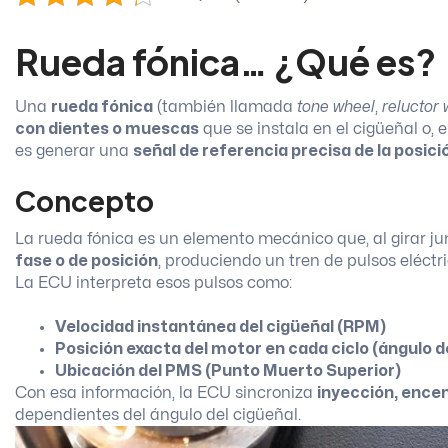
Rueda fónica… ¿Qué es?
Una
rueda fónica
(también llamada
tone wheel
,
reluctor
con dientes o muescas
que se instala en el cigüeñal o, 
es generar una
señal de referencia precisa de la posic
Concepto
La rueda fónica es un elemento mecánico que, al girar ju
fase o de posición
, produciendo un tren de pulsos eléctri
La ECU interpreta esos pulsos como:
Velocidad instantánea del cigüeñal (RPM)
Posición exacta del motor en cada ciclo (ángulo d
Ubicación del PMS (Punto Muerto Superior)
Con esa información, la ECU sincroniza
inyección, encen
dependientes del ángulo del cigüeñal.