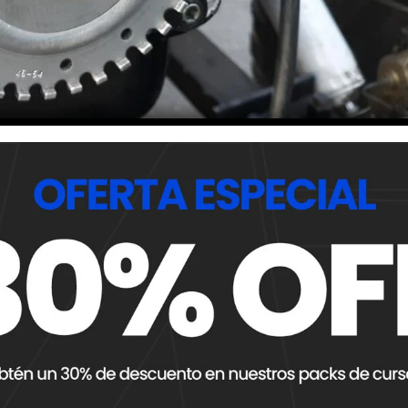
, etc.).
ECU marca un
evento de sincronización
.