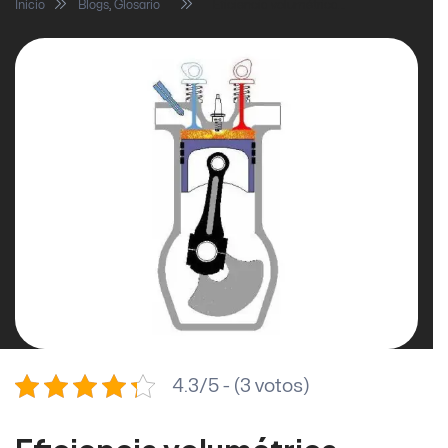
Inicio
Blogs
,
Glosario
Eficiencia volumétrica…
4.3/5 - (3 votos)