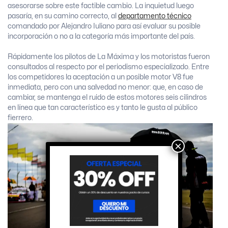
asesorarse sobre este factible cambio. La inquietud luego
pasaría, en su camino correcto, al
departamento técnico
comandado por Alejandro Iuliano para así evaluar su posible
incorporación o no a la categoría más importante del país.
Rápidamente los pilotos de La Máxima y los motoristas fueron
consultados al respecto por el periodismo especializado. Entre
los competidores la aceptación a un posible motor V8 fue
inmediata, pero con una salvedad no menor: que, en caso de
cambiar, se mantenga el ruido de estos motores seis cilindros
en línea que tan característico es y tanto le gusta al público
fierrero.
×