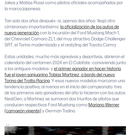
Jakos y Matías Rossi como pilotos oficiales acompañados por
la marca japonesa.
Tan solo dos años después -sí, apenas dos años- llegó otro
cimbronazo importantísimo:
la oficialización de los autos de
nueva generación
con la incursión del Ford Mustang Mach 1,
del Chevrolet Camaro ZL1, del muy atractivo Dodge Challenger
SRT, el Torino modernizado y el restyling del Toyota Camry.
Estas unidades, mucho más agresivas y deportivas, abrieron el
calendario del certamen 2024 en El Calafate -conviviendo junto
a los antiguos modelos- y
el primer ganador en hacer historia
fue el joven sanjuanino Tobías Martínez, a bordo del nuevo
Torino del Trotta Racing
. Y esos nuevos modelos marcaron una
tendencia positiva, al menos en el inicio del campeonato: tres
de los primeros seis ganadores del año lo hicieron con los autos
NextGen; a Martínez se sumaron dos triunfos de pilotos que
conducen respectivos Ford Mustang como
Mariano Werner
(campeón vigente)
y Germán Todino.