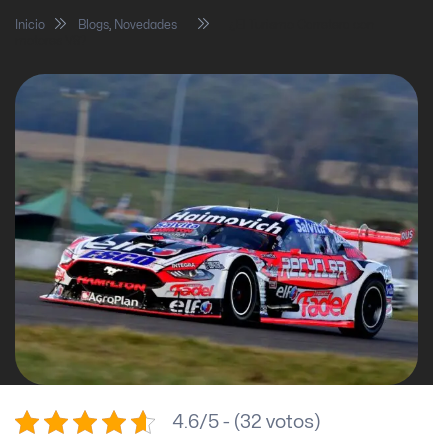
Inicio
Blogs
,
Novedades
¿El Turismo Carretera con
motores V8?
4.6/5 - (32 votos)