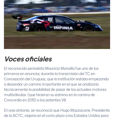
Voces oficiales
El reconocido periodista Mauricio Mansilla fue uno de los
primeros en anunciar, durante la transmisión del TC en
Concepción del Uruguay, que la institución estaba empezando
a desandar un camino importante en el que se analizaría
técnicamente la posibilidad de pasar de los actuales motores
multiválvulas (que hicieron su estreno en la carrera de
Concordia en 2015) a los potentes V8.
En esa sintonía, se reconoció que Hugo Mazzacane, Presidente
de la ACTC, viajaría en el corto plazo a los Estados Unidos para