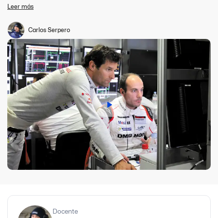
en diferentes equipos de Turismo Carretera y Turismo Nacional,
Leer más
desempeñándose en el área de ingeniería de pista. Carlos
propone en este curso un enfoque simple y práctico en el que se
abordan temáticas referidas a la ingeniería de pista, un área cada
Carlos Serpero
vez más requerida en el automovilismo zonal, nacional e
internacional. Este curso abarca todos los temas necesarios para
que un profesional pueda desempeñarse como ingeniero de pista
en un equipo de competición, desde la preparación de semana
previa a carrera, hasta la competencia final del Domingo.
Docente