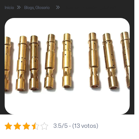
Inicio
Blogs
,
Glosario
Tubo de Emulsión… ¿Qué es?
3.5/5 - (13 votos)