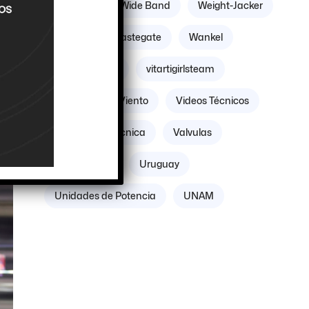
Williams
Wide Band
Weight-Jacker
Weber
Wastegate
Wankel
Volante Motor
vitartigirlsteam
Villicum
Viento
Videos Técnicos
Verificación Técnica
Valvulas
Vacuómetro
Uruguay
Unidades de Potencia
UNAM