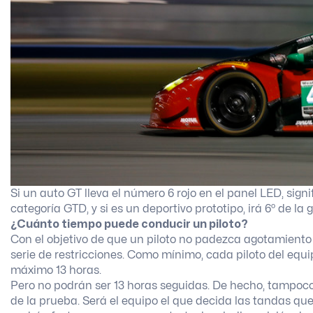
Si un auto GT lleva el número 6 rojo en el panel LED, signi
categoría GTD, y si es un deportivo prototipo, irá 6º de la
¿Cuánto tiempo puede conducir un piloto?
Con el objetivo de que un piloto no padezca agotamiento
serie de restricciones. Como mínimo, cada piloto del equ
máximo 13 horas.
Pero no podrán ser 13 horas seguidas. De hecho, tampoco
de la prueba. Será el equipo el que decida las tandas que