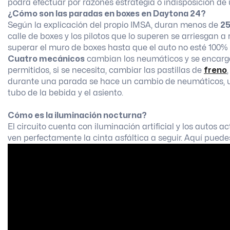
podrá efectuar por razones estrategia o indisposición de 
¿Cómo son las paradas en boxes en Daytona 24?
Según la explicación del propio IMSA, duran menos de
25
calle de boxes y los pilotos que lo superen se arriesgan
superar el muro de boxes hasta que el auto no esté 100%
Cuatro mecánicos
cambian los neumáticos y se encarga
permitidos, si se necesita, cambiar las pastillas de
freno
durante una parada se hace un cambio de neumáticos, u
tubo de la bebida y el asiento.
Cómo es la iluminación nocturna?
El circuito cuenta con iluminación artificial y los autos 
ven perfectamente la cinta asfáltica a seguir. Aquí puede