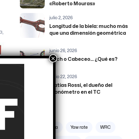
«Roberto Mouras»
julio 2, 2026
Longitud de la biela: mucho más
a,
que una dimensión geométrica
junio 26, 2026
×
Pitch o Cabeceo… ¿Qué es?
junio 22, 2026
Matías Rossi, el dueño del
cronómetro en el TC
Etiquetas
os
Zona geográfica
Yaw rate
WRC