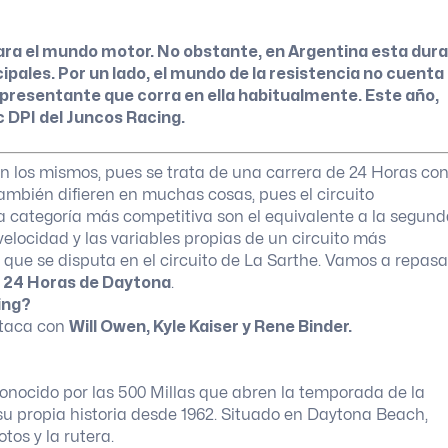
ra el mundo motor. No obstante, en Argentina esta dura
pales. Por un lado, el mundo de la resistencia no cuenta
presentante que corra en ella habitualmente. Este año,
c DPI del Juncos Racing.
on los mismos, pues se trata de una carrera de 24 Horas co
también difieren en muchas cosas, pues el circuito
a categoría más competitiva son el equivalente a la segun
elocidad y las variables propias de un circuito más
que se disputa en el circuito de La Sarthe. Vamos a repasa
s
24 Horas de Daytona
.
ing?
utaca con
Will Owen, Kyle Kaiser y Rene Binder.
nocido por las 500 Millas que abren la temporada de la
u propia historia desde 1962. Situado en Daytona Beach,
tos y la rutera.