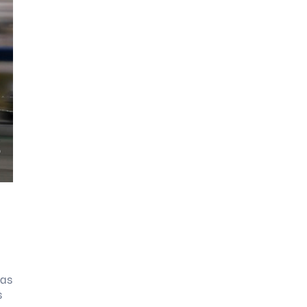
ras
s