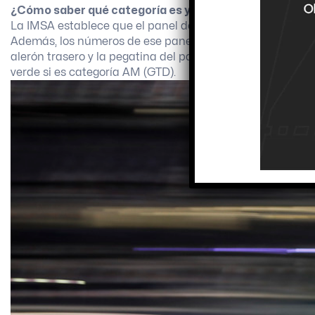
¿Cómo saber qué categoría es y en qué posición van?
La IMSA establece que el panel de luz que llevan en el
la
Además, los números de ese panel, los espejos, una pegati
alerón trasero y la pegatina del parabrisas llevan un color
verde si es categoría AM (GTD).