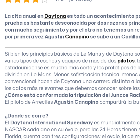
La cita anual en
Daytona
es todo un acontecimiento pa
prueba es bastante desconocida por dos razones princi
con mucho seguimiento y por el otro no tenemos un re
por primera vez Agustín
Canapino
se sube a un Cadilla
Si bien los principios básicos de Le Mans y de Daytona s
varios tipos de coches y equipos de más de dos
pilotos
, 
estadounidense es mucho más corto y los prototipos de l
división en Le Mans. Menos sofisticación técnica, menos v
convencional hacen de Daytona una carrera distinta a la 
los datos más relevantes que debemos conocer sobre la
¿Cómo está conformada la tripulación del Juncos Rac
El piloto de Arrecifes
Agustín Canapino
compartirá la b
¿Dónde se corre?
El
Daytona International Speedway
es mundialmente co
NASCAR cada año en su óvalo, pero las 24 Horas tienen s
Florida, cuenta con tres configuraciones: el óvalo, la de mo