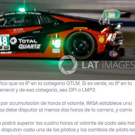
fica que va 6º en la categoría GTLM. Si es verde, va 6º en la
 general y de esa categoría, sea DPi o LMP2.
 por acumulación de horas al volante, IMSA establece una
ipo debe disputar al menos dos horas de la carrera, y como
 podrá superar las cuatro horas al volante de cada seis ho
 disputan cada uno de los pilotos y los cambios de piloto lo