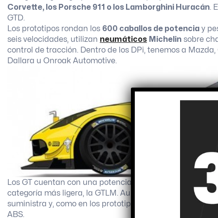
Corvette, los Porsche 911 o los Lamborghini Huracán
. 
GTD.
Los prototipos rondan los
600 caballos de potencia
y pe
seis velocidades, utilizan
neumáticos
Michelin
sobre cha
control de tracción. Dentro de los DPi, tenemos a Mazda, 
Dallara u Onroak Automotive.
Los GT cuentan con una potencia de entre
500 y 525 ca
categoría más ligera, la GTLM. Aunque el apartado de lo
suministra y, como en los prototipos, se permite el contro
ABS.