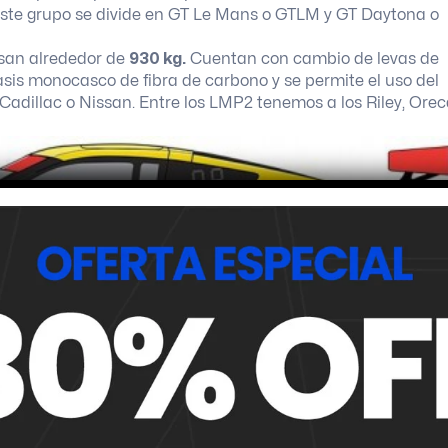
Este grupo se divide en GT Le Mans o GTLM y GT Daytona o
san alrededor de
930 kg.
Cuentan con cambio de levas de
sis monocasco de fibra de carbono y se permite el uso del
Cadillac o Nissan. Entre los LMP2 tenemos a los Riley, Orec
ballos
, pesando un mínimo de
1.245 kg.
en el caso de la
s neumáticos está abierto, actualmente es
Michelin
quien l
l de tracción. En la categoría GTD también se puede utilizar