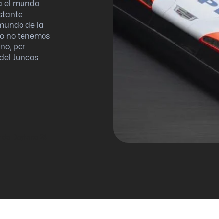
a el mundo
stante
 mundo de la
ro no tenemos
ño, por
del Juncos
r de Daytona 24