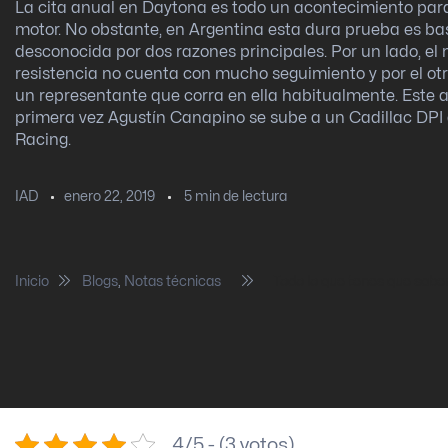
La cita anual en Daytona es todo un acontecimiento par
motor. No obstante, en Argentina esta dura prueba es ba
desconocida por dos razones principales. Por un lado, el
resistencia no cuenta con mucho seguimiento y por el ot
un representante que corra en ella habitualmente. Este a
primera vez Agustín Canapino se sube a un Cadillac DPI 
Racing.
enero 22, 2019
5
min de lectura
IAD
Inicio
Blogs
,
Notas técnicas
Todo lo que tenes que sabe
4/5 - (3 votos)