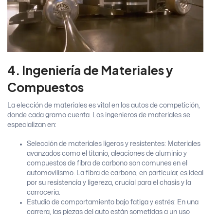
4. Ingeniería de Materiales y
Compuestos
La elección de materiales es vital en los autos de competición,
donde cada gramo cuenta. Los ingenieros de materiales se
especializan en:
Selección de materiales ligeros y resistentes: Materiales
avanzados como el titanio, aleaciones de aluminio y
compuestos de fibra de carbono son comunes en el
automovilismo. La fibra de carbono, en particular, es ideal
por su resistencia y ligereza, crucial para el chasis y la
carrocería.
Estudio de comportamiento bajo fatiga y estrés: En una
carrera, las piezas del auto están sometidas a un uso