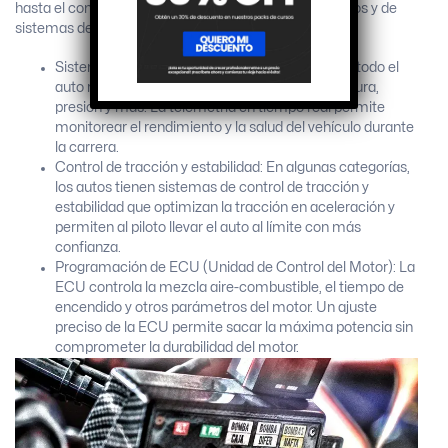
hasta el control de tracción. Los ingenieros electrónicos y de
sistemas de control desarrollan y configuran:
Sistemas de adquisición de datos: Sensores en todo el
auto recopilan datos sobre velocidad, temperatura,
presión y más. La telemetría en tiempo real permite
monitorear el rendimiento y la salud del vehículo durante
la carrera.
Control de tracción y estabilidad: En algunas categorías,
los autos tienen sistemas de control de tracción y
estabilidad que optimizan la tracción en aceleración y
permiten al piloto llevar el auto al límite con más
confianza.
Programación de ECU (Unidad de Control del Motor): La
ECU controla la mezcla aire-combustible, el tiempo de
encendido y otros parámetros del motor. Un ajuste
preciso de la ECU permite sacar la máxima potencia sin
comprometer la durabilidad del motor.