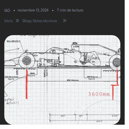
noviembre 13, 2024
7
min de lectura
IAD
Inicio
Blogs
,
Notas técnicas
Ramas de la ingeniería
involucradas en el automovilismo