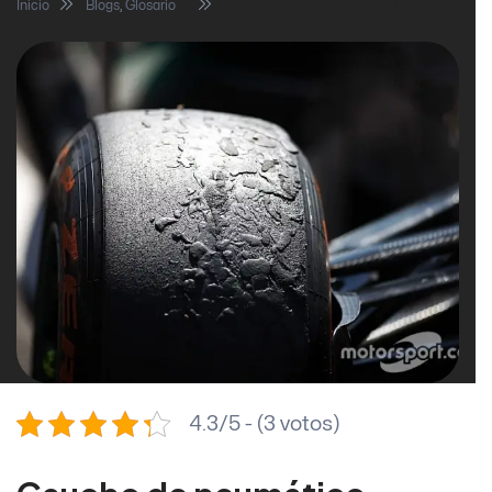
Inicio
Blogs
,
Glosario
Caucho de neumático… ¿Qué es?
4.3/5 - (3 votos)