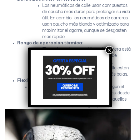
Los neumáticos de calle usan compuestos
de caucho más duros para prolongar su vida
útil. En cambio, los neumáticos de carreras
usan caucho más blando y optimizado para
maximizar el agarre, aunque se desgasten
más rápido.
Rango de operación térmica:
×
El caucho de los neumáticos de carrera está
diseñado para funcionar en rangos de
temperatura elevados (100-140 °C),
mientras que los neumáticos de calle están
optimizados para temperaturas más bajas.
Flexibilidad en la formulación:
En carreras, la mezcla de caucho varía según el
tipo de circuito y las condiciones climáticas, desde
compuestos muy blandos (slicks) hasta aquellos
especializados en dispersar agua (lluvia).