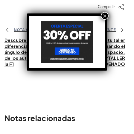
Compartir
×
NOTA ANTERIOR
NOTA SIGUIENTE
Descubre las
Ordena tu taller
diferencias en el
aprovechando el
ángulo de inclinación
máximo de espacio.
de los autos líderes de
#TALLER
la F1
#TODOORDENADO
Notas relacionadas