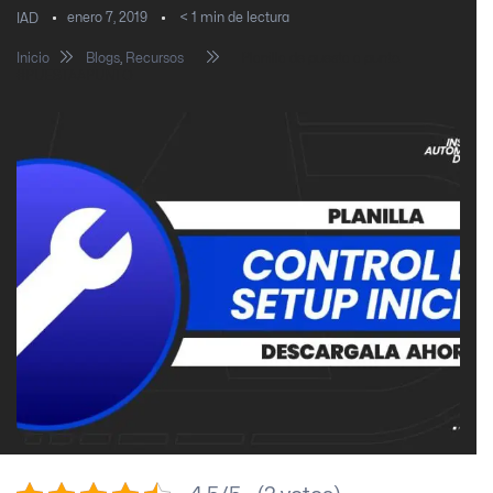
enero 7, 2019
< 1
min de lectura
IAD
Inicio
Blogs
,
Recursos
Planilla de puesta a punto.
#PUESTAAPUNTO