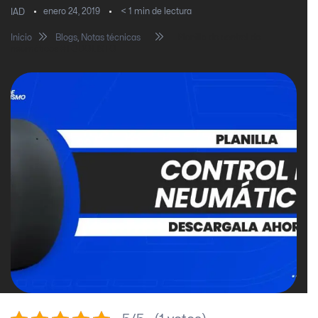
enero 24, 2019
< 1
min de lectura
IAD
Inicio
Blogs
,
Notas técnicas
Planilla de control de
neumáticos #TODOLISTO