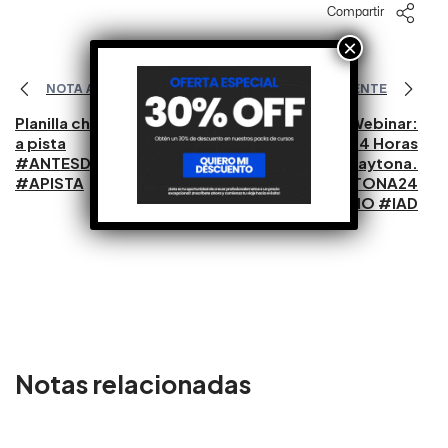
Compartir
×
NOTA ANTERIOR
NOTA SIGUIENTE
Planilla chequeo salida
Reviví Webinar:
a pista
Canapino en 24 Horas
#ANTESDESALIR
de Daytona.
#APISTA
#DAYTONA24
#CANAPINO #IAD
Notas relacionadas