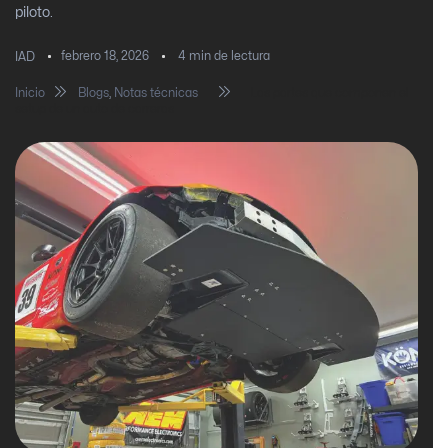
piloto.
febrero 18, 2026
4
min de lectura
IAD
Inicio
Blogs
,
Notas técnicas
Las partes que componen el
setup de un auto de carreras