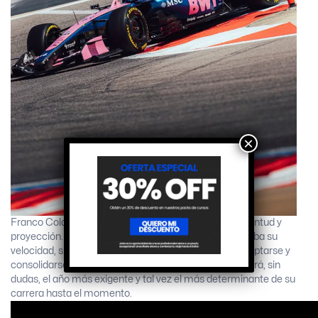
×
Franco Colapinto llega a este desafío con talento, juventud y
proyección. La temporada 2026 no solo pondrá a prueba su
velocidad, sino también su capacidad para crecer, adaptarse y
consolidarse en la élite del automovilismo mundial. Será, sin
dudas, el año más exigente y tal vez el más determinante de su
carrera hasta el momento.