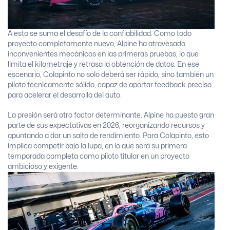
A esto se suma el desafío de la confiabilidad. Como todo
proyecto completamente nuevo, Alpine ha atravesado
inconvenientes mecánicos en las primeras pruebas, lo que
limita el kilometraje y retrasa la obtención de datos. En ese
escenario, Colapinto no solo deberá ser rápido, sino también un
piloto técnicamente sólido, capaz de aportar feedback preciso
para acelerar el desarrollo del auto.
La presión será otro factor determinante. Alpine ha puesto gran
parte de sus expectativas en 2026, reorganizando recursos y
apuntando a dar un salto de rendimiento. Para Colapinto, esto
implica competir bajo la lupa, en lo que será su primera
temporada completa como piloto titular en un proyecto
ambicioso y exigente.