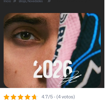
Inicio
Blogs
,
Novedades
Franco Colapinto y el gran
desafío 2026
4.7/5 - (4 votos)