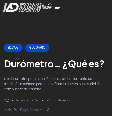
BLOGS
GLOSARIO
Durómetro… ¿Qué es?
Un durómetro para neumáticos es un instrumento de
medición diseñado para cuantificar la dureza superficial del
compuesto de caucho...
febrero 27, 2026
< 1
min de lectura
IAD
Inicio
Blogs
,
Glosario
Durómetro… ¿Qué es?