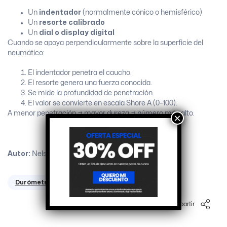
Un
indentador
(normalmente cónico o hemisférico)
Un
resorte calibrado
Un
dial o display digital
Cuando se apoya perpendicularmente sobre la superficie del
neumático:
El indentador penetra el caucho.
El resorte genera una fuerza conocida.
Se mide la profundidad de penetración.
El valor se convierte en escala Shore A (0–100).
A menor penetración → mayor dureza → número más alto.
×
Autor
:
Nelson
Vigliani
Durómetro
Compartir