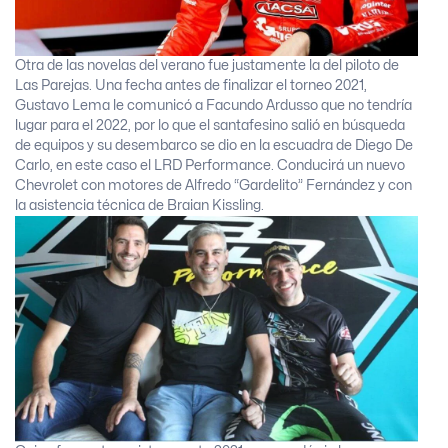
Otra de las novelas del verano fue justamente la del piloto de
Las Parejas. Una fecha antes de finalizar el torneo 2021,
Gustavo Lema le comunicó a Facundo Ardusso que no tendría
lugar para el 2022, por lo que el santafesino salió en búsqueda
de equipos y su desembarco se dio en la escuadra de Diego De
Carlo, en este caso el LRD Performance. Conducirá un nuevo
Chevrolet con motores de Alfredo “Gardelito” Fernández y con
la asistencia técnica de Braian Kissling.