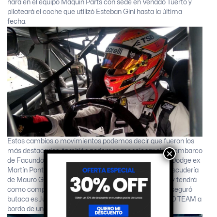
hará en el equipo Maquin Parts con sede en Venado Tuerto y
piloteará el coche que utilizó Esteban Gini hasta la última
fecha.
Estos cambios o movimientos podemos decir que fueron los
×
más destacados, también podemos mencionar el desembarco
de Facundo Della Motta al AyP Competición con una Dodge ex
Martín Ponte, o Gabriel Ponce de León que llegó a la escudería
de Mauro Giallombardo, dejando así su propio equipo y tendrá
como compañero a Nicolás Trosset. Otro que ya se aseguró
butaca es Juan Martín Bruno, incorporado al RUS MED TEAM a
bordo de un Torino.