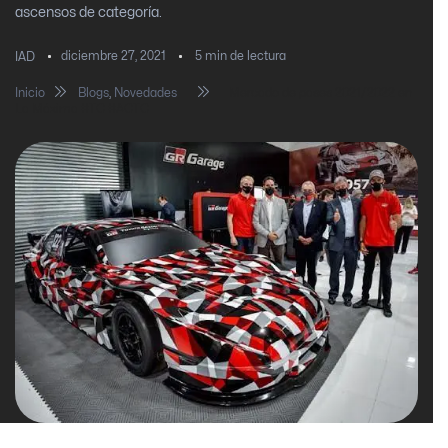
ascensos de categoría.
diciembre 27, 2021
5
min de lectura
IAD
Inicio
Blogs
,
Novedades
Mercado de pases 2021/2022 en
La Máxima #TC #ACTC