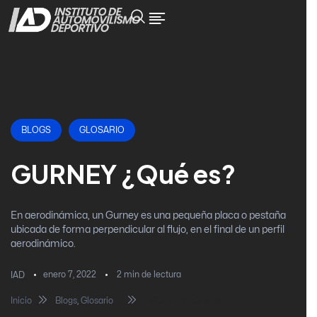
BLOGS
GLOSARIO
GURNEY ¿Qué es?
En aerodinámica, un Gurney es una pequeña placa o pestaña
ubicada de forma perpendicular al flujo, en el final de un perfil
aerodinámico.
enero 7, 2022
2
min de lectura
IAD
Inicio
Blogs
,
Glosario
GURNEY ¿Qué es?