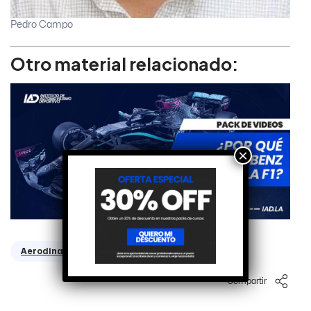
Pedro Campo
Otro material relacionado:
×
Aerodinamica
Gurney
Compartir