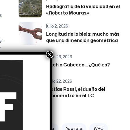
Radiografía de la velocidad en el
«Roberto Mouras»
s
a
julio 2, 2026
Longitud de la biela: mucho más
que una dimensión geométrica
e”
o
×
junio 26, 2026
Pitch o Cabeceo… ¿Qué es?
os
junio 22, 2026
Matías Rossi, el dueño del
cronómetro en el TC
do
Etiquetas
e
Zona geográfica
Yaw rate
WRC