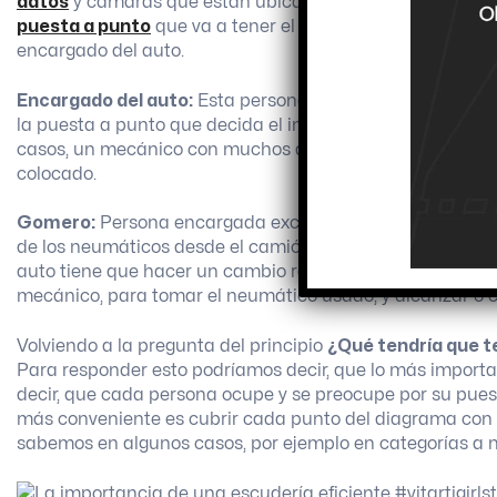
datos
y cámaras que están ubicadas en el auto, para su p
puesta a punto
que va a tener el auto. También tiene com
encargado del auto.
Encargado del auto:
Esta persona es la encargada de de
la puesta a punto que decida el ingeniero. La persona que
casos, un mecánico con muchos años de experiencia, qu
colocado.
Gomero:
Persona encargada exclusivamente de los
neu
de los neumáticos desde el camión hacia cada auto en su
auto tiene que hacer un cambio rápido de neumáticos, es
mecánico, para tomar el neumático usado, y alcanzar o c
Volviendo a la pregunta del principio
¿Qué tendría que t
Para responder esto podríamos decir, que lo más importa
decir, que cada persona ocupe y se preocupe por su puesto
más conveniente es cubrir cada punto del diagrama con 
sabemos en algunos casos, por ejemplo en categorías a ni