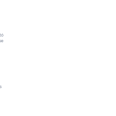
n
tó
se
s