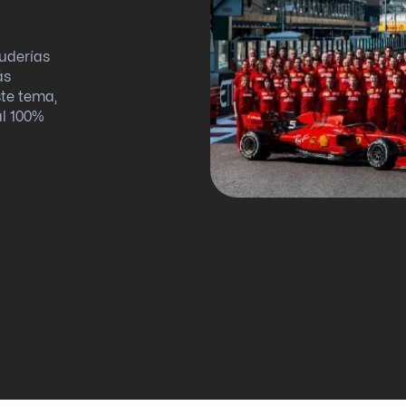
uderías
ás
ste tema,
al 100%
a eficiente