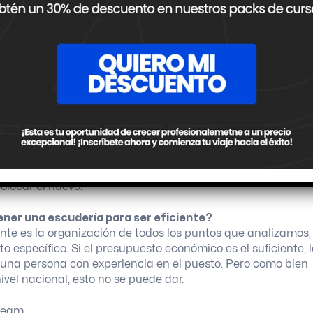
osterior análisis, que luego seguirá con la decisión de
unicación directa con el chasista, motorista, jefe de equip
signar a cada mecánico las tareas específicas para cumpli
 se desempeña en este rol, suele ser en la mayoría de los
e conoce cada elemento mecánico que tiene el auto
máticos
. Su tarea se basa en el armado, balanceo, y trasla
 box correspondiente. Si en el momento de plena carrera, e
ta persona es la encargada de estar parada al lado del
olocar el nuevo.
ener una escudería para ser eficiente?
nte es la organización de todos los puntos que analizamos,
 específico. Si el presupuesto económico es el suficiente, l
una persona con experiencia en el puesto. Pero como bien
vel nacional, esto no se puede dar.