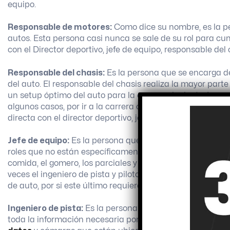
equipo.
Responsable de motores:
Como dice su nombre, es la p
autos. Esta persona casi nunca se sale de su rol para cu
con el Director deportivo, jefe de equipo, responsable del c
Responsable del chasis:
Es la persona que se encarga de 
del auto. El responsable del chasis realiza la mayor parte
un setup óptimo del auto para la carrera siguiente. La pe
algunos casos, por ir a la carrera o no, todo depende de
directa con el director deportivo, jefe de equipo, motorista,
Jefe de equipo:
Es la persona que se encarga de coordina
roles que no están específicamente vinculados al auto d
comida, el gomero, los parciales y el chofer( este último
veces el ingeniero de pista y piloto tienen comunicación
de auto, por si este último requiere de algún elemento par
Ingeniero de pista:
Es la persona encargada de tener la 
toda la información necesaria por radio cuando se está 