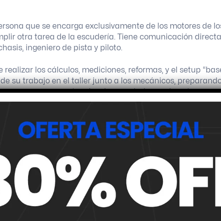
ersona que se encarga exclusivamente de los motores de lo
mplir otra tarea de la escudería. Tiene comunicación direct
hasis, ingeniero de pista y piloto.
realizar los cálculos, mediciones, reformas, y el setup “bas
 de su trabajo en el taller junto a los mecánicos, preparand
rsona que ocupa este rol en la escudería puede optar, en
l contrato que tenga con la escudería. Tiene comunicación
 ingeniero de pista y piloto.
r que nada haga falta en la escudería y de hacer cumplir l
e carreras. Como por ejemplo: la compra de elementos, la
 en algunos casos cumple la función de cocinero). Muchas
 directa con esta persona, así como también con el encarga
a el box.
comunicación más cercana con el piloto, brindándole a est
en una tanda. También se encarga de ver la
Adquisición de