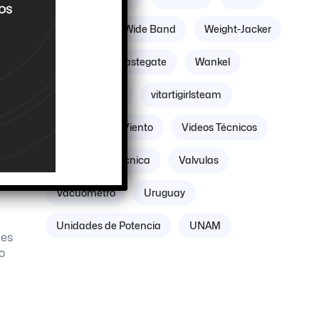
o y
Williams
Wide Band
Weight-Jacker
Weber
Wastegate
Wankel
r
Volante Motor
vitartigirlsteam
Villicum
Viento
Videos Técnicos
do
l
Verificación Técnica
Valvulas
Vacuómetro
Uruguay
Unidades de Potencia
UNAM
 es
o