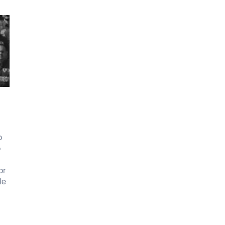
o
o
or
de