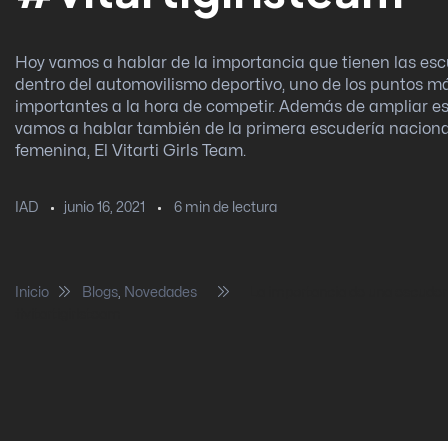
Hoy vamos a hablar de la importancia que tienen las esc
dentro del automovilismo deportivo, uno de los puntos m
importantes a la hora de competir. Además de ampliar e
vamos a hablar también de la primera escudería nacion
femenina, El Vitarti Girls Team.
junio 16, 2021
6
min de lectura
IAD
Inicio
Blogs
,
Novedades
La importancia de una escuderí
#vitartigirlsteam