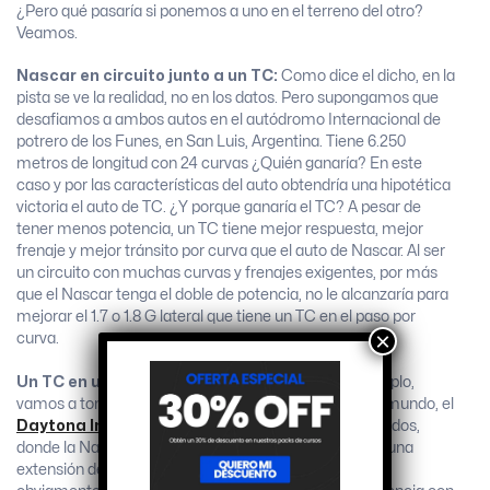
¿Pero qué pasaría si ponemos a uno en el terreno del otro?
Veamos.
Nascar en circuito junto a un TC:
Como dice el dicho, en la
pista se ve la realidad, no en los datos. Pero supongamos que
desafiamos a ambos autos en el autódromo Internacional de
potrero de los Funes, en San Luis, Argentina. Tiene 6.250
metros de longitud con 24 curvas ¿Quién ganaría? En este
caso y por las características del auto obtendría una hipotética
victoria el auto de TC. ¿Y porque ganaría el TC? A pesar de
tener menos potencia, un TC tiene mejor respuesta, mejor
frenaje y mejor tránsito por curva que el auto de Nascar. Al ser
un circuito con muchas curvas y frenajes exigentes, por más
que el Nascar tenga el doble de potencia, no le alcanzaría para
mejorar el 1.7 o 1.8 G lateral que tiene un TC en el paso por
×
curva.
Un TC en un óvalo con un Nascar:
Para este ejemplo,
vamos a tomar a uno de los óvalos más famosos del mundo, el
Daytona International Speedway
de Estados Unidos,
donde la Nascar corre las 500 millas de Daytona, con una
extensión de 4.023 metros. En este caso en particular