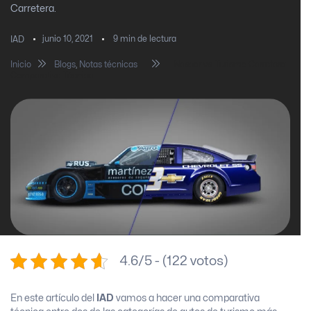
Carretera.
junio 10, 2021
9
min de lectura
IAD
Inicio
Blogs
,
Notas técnicas
Nascar vs. Turismo Carretera:
Comparativa Técnica
4.6/5 - (122 votos)
En este artículo del
IAD
vamos a hacer una comparativa