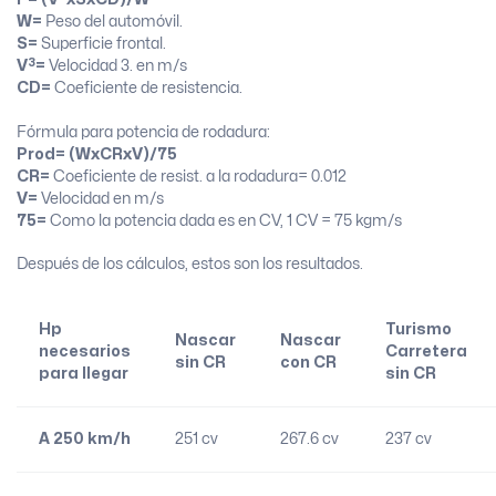
W=
Peso del automóvil.
S=
Superficie frontal.
3
V
=
Velocidad 3. en m/s
CD=
Coeficiente de resistencia.
Fórmula para potencia de rodadura:
Prod= (WxCRxV)/75
CR=
Coeficiente de resist. a la rodadura= 0.012
V=
Velocidad en m/s
75=
Como la potencia dada es en CV, 1 CV = 75 kgm/s
Después de los cálculos, estos son los resultados.
Hp
Turismo
Nascar
Nascar
necesarios
Carretera
sin CR
con CR
para llegar
sin CR
A 250 km/h
251 cv
267.6 cv
237 cv