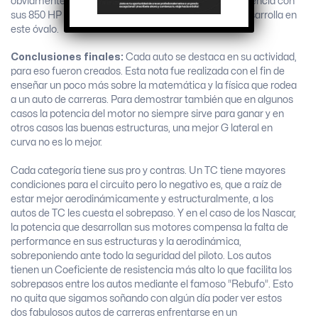
obviamente que el auto de Nascar ganaría la competencia con
sus 850 HP y casi 350 km/h de velocidad final que desarrolla en
este óvalo.
Conclusiones finales:
Cada auto se destaca en su actividad,
para eso fueron creados. Esta nota fue realizada con el fin de
enseñar un poco más sobre la matemática y la física que rodea
a un auto de carreras. Para demostrar también que en algunos
casos la potencia del motor no siempre sirve para ganar y en
otros casos las buenas estructuras, una mejor G lateral en
curva no es lo mejor.
Cada categoría tiene sus pro y contras. Un TC tiene mayores
condiciones para el circuito pero lo negativo es, que a raíz de
estar mejor aerodinámicamente y estructuralmente, a los
autos de TC les cuesta el sobrepaso. Y en el caso de los Nascar,
la potencia que desarrollan sus motores compensa la falta de
performance en sus estructuras y la aerodinámica,
sobreponiendo ante todo la seguridad del piloto. Los autos
tienen un Coeficiente de resistencia más alto lo que facilita los
sobrepasos entre los autos mediante el famoso “Rebufo”. Esto
no quita que sigamos soñando con algún día poder ver estos
dos fabulosos autos de carreras enfrentarse en un