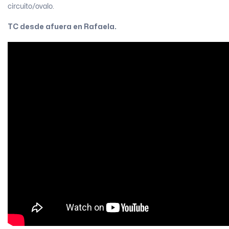
circuito/ovalo.
TC desde afuera en Rafaela.