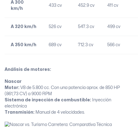
A 300
433 cv
452.9 cv
411 cv
km/h
A 320 km/h
526 cv
547.3 cv
499 cv
A 350 km/h
689 cv
712.3 cv
566 cv
Análisis de motores:
Nascar
Motor:
V8 de 5.800 cc. Con una potencia aprox. de 850 HP
(861,73 CV) a 9000 RPM
Sistema de inyección de combustible:
Inyección
electrónica
Transmisión:
Manual de 4 velocidades.