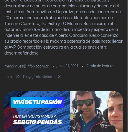
Sergio Pendás es un reconocido ingeniero, constructor y
desarrollador de autos de competición, alumno y docente del
Instituto de Automovilismo Deportivo, que desde hace más de
20 años se encuentra trabajando en diferentes equipos de
Turismo Carretera, TC Pista y TC Mouras. Sus inicios en el
automovilismo fue de la mano de un maestro y experto de la
ingeniería, en este caso de Alberto Canapino, luego comenzó
su propio recorrido en la máxima categoría del país hasta llegar
al AyP Competición, estructura en la cual se encuentra
desempeñándose.
junio 21, 2021
2
min de lectura
mrodriguez@infobit.com.ar
Inicio
Blogs
,
Entrevistas
Entrevistas: Sergio Pendás “El IAD
como un gran semillero” | VIVÍ DE TU PASIÓN