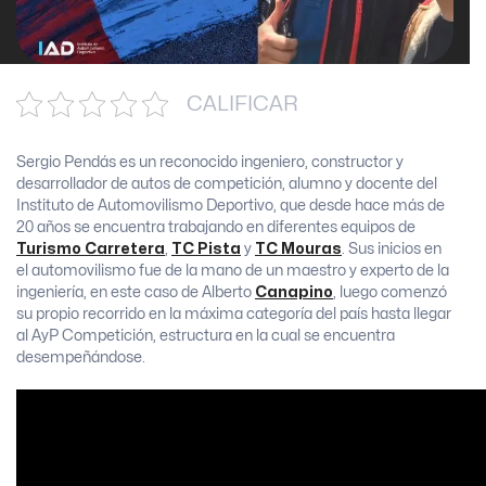
CALIFICAR
Sergio Pendás es un reconocido ingeniero, constructor y
desarrollador de autos de competición, alumno y docente del
Instituto de Automovilismo Deportivo, que desde hace más de
20 años se encuentra trabajando en diferentes equipos de
Turismo Carretera
,
TC Pista
y
TC Mouras
. Sus inicios en
el automovilismo fue de la mano de un maestro y experto de la
ingeniería, en este caso de Alberto
Canapino
, luego comenzó
su propio recorrido en la máxima categoría del país hasta llegar
al AyP Competición, estructura en la cual se encuentra
desempeñándose.