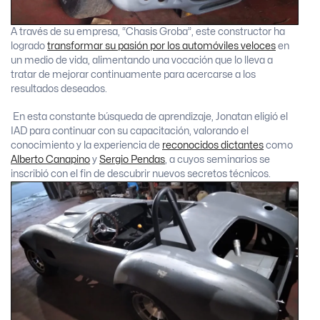
A través de su empresa, “Chasis Groba”, este constructor ha
logrado
transformar su pasión por los automóviles veloces
en
un medio de vida, alimentando una vocación que lo lleva a
tratar de mejorar continuamente para acercarse a los
resultados deseados.
En esta constante búsqueda de aprendizaje, Jonatan eligió el
IAD para continuar con su capacitación, valorando el
conocimiento y la experiencia de
reconocidos dictantes
como
Alberto Canapino
y
Sergio Pendas
, a cuyos seminarios se
inscribió con el fin de descubrir nuevos secretos técnicos.