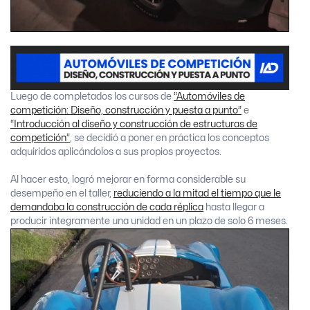
Luego de completados los cursos de
“Automóviles de
competición: Diseño, construcción y puesta a punto”
e
“Introducción al diseño y construcción de estructuras de
competición”
, se decidió a poner en práctica los conceptos
adquiridos aplicándolos a sus propios proyectos.
Al hacer esto, logró mejorar en forma considerable su
desempeño en el taller,
reduciendo a la mitad el tiempo que le
demandaba la construcción de cada réplica
hasta llegar a
producir íntegramente una unidad en un plazo de solo 6 meses.