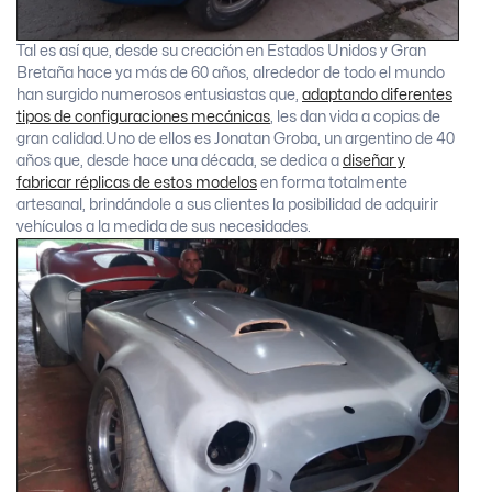
Tal es así que, desde su creación en Estados Unidos y Gran
Bretaña hace ya más de 60 años, alrededor de todo el mundo
han surgido numerosos entusiastas que,
adaptando diferentes
tipos de configuraciones mecánicas
, les dan vida a copias de
gran calidad.
Uno de ellos es Jonatan Groba, un argentino de 40
años que, desde hace una década, se dedica a
diseñar y
fabricar réplicas de estos modelos
en forma totalmente
artesanal, brindándole a sus clientes la posibilidad de adquirir
vehículos a la medida de sus necesidades.