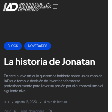
BLOGS
NOVEDADES
La historia de Jonatan
En este nuevo artículo queremos hablarte sobre un alumno del
IAD que tomó la decisión de invertir en formarse
profesionalmente para llevar su pasión por el automovilismo al
siguiente nivel.
agosto 16, 2023
4
min de lectura
IAD
Inicio
Blogs
,
Novedades
La historia de Jonatan