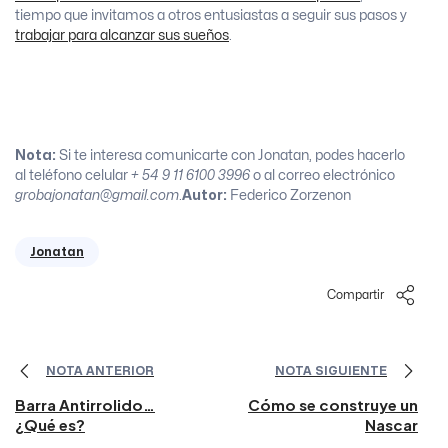
tiempo que invitamos a otros entusiastas a seguir sus pasos y
trabajar para alcanzar sus sueños
.
Nota:
Si te interesa comunicarte con Jonatan, podes hacerlo
al teléfono celular
+ 54 9 11 6100 3996
o al correo electrónico
grobajonatan@gmail.com
.
Nota:
Si te interesa comunicarte con Jonatan, podes hacerlo
al teléfono celular
+ 54 9 11 6100 3996
o al correo electrónico
grobajonatan@gmail.com
.
Autor:
Federico Zorzenon
Jonatan
Compartir
NOTA ANTERIOR
NOTA SIGUIENTE
Barra Antirrolido…
Cómo se construye un
¿Qué es?
Nascar