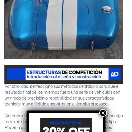
Por otro lado, perfeccionó sus métodos de trabajo para que el
resultado final de los mismos fuera una serie de vehículos con
un grado de precisión o repetibilidad en sus características
técnicas muy difícil de encontrar en el ámbito artesanal.
×
Además de fabricar las copias antes mencionadas, se encarga
también de brindar soluciones de diseño para vehículos tipo
Hot Rod
en los que, aprovechando las mayores libertades