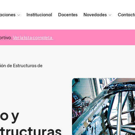
aciones
Institucional
Docentes
Novedades
Contact
rtivo.
Ver la lista completa.
ión de Estructuras de
o y
tructuras