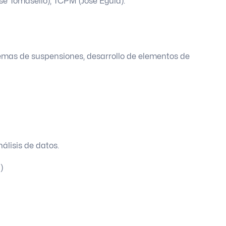
é Tomasello), TCPM (José Eguía).
temas de suspensiones, desarrollo de elementos de
álisis de datos.
)