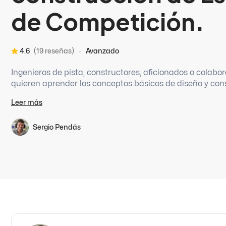
de Competición.
4.6
(19 reseñas)
Avanzado
Ingenieros de pista, constructores, aficionados o colabo
quieren aprender los conceptos básicos de diseño y con
competición. Con el objetivo de mejorar la performance d
Leer más
diseño óptimo, seguro de celdas de seguridad y compone
Sergio Pendás