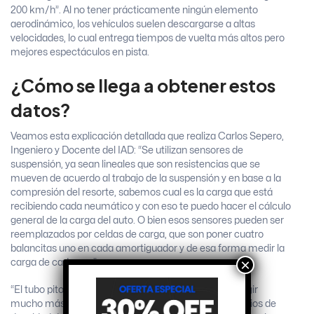
200 km/h”. Al no tener prácticamente ningún elemento
aerodinámico, los vehículos suelen descargarse a altas
velocidades, lo cual entrega tiempos de vuelta más altos pero
mejores espectáculos en pista.
¿Cómo se llega a obtener estos
datos?
Veamos esta explicación detallada que realiza Carlos Sepero,
Ingeniero y Docente del IAD: “Se utilizan sensores de
suspensión, ya sean lineales que son resistencias que se
mueven de acuerdo al trabajo de la suspensión y en base a la
compresión del resorte, sabemos cual es la carga que está
recibiendo cada neumático y con eso te puedo hacer el cálculo
general de la carga del auto. O bien esos sensores pueden ser
reemplazados por celdas de carga, que son poner cuatro
balancitas uno en cada amortiguador y de esa forma medir la
×
carga de cada uno”
“El tubo pitot es un elemento que se utiliza para corregir
mucho más fina esa medición de acuerdo a los cambios de