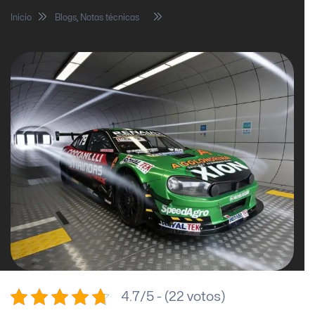
Inicio
Blogs
,
Notas técnicas
La carga aerodinámica de un
TC
4.7/5 - (22 votos)