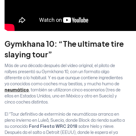
Gymkhana 10: “The ultimate tire
slaying tour”
Más de una década después del vídeo original, el piloto de
rallyes presentó su Gymkhana 10, con un formato algo
diferente a lo habitual. Y es que aunque contiene ingredientes
ya conocidos como coches muy bestias, y mucho humo de
neumático
, también se utilizaron cinco escenarios (tres de
ellos en Estados Unidos, uno en México y otro en Suecia) y
cinco coches distintos.
El “Tour definitivo de exterminio de neumáticos» arranca en
pleno invierno en Luleå, Suecia, donde Block da rienda suelta a
su conocido
Ford Fiesta WRC 2018
sobre hielo y nieve.
Después da el salto a Detroit (EEUU), donde le espera el ya