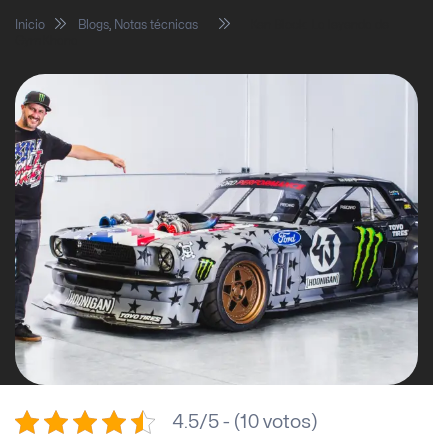
Inicio
Blogs
,
Notas técnicas
Ken Block: La leyenda de
GymKhana
4.5/5 - (10 votos)