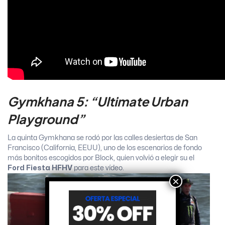
Gymkhana 5: “Ultimate Urban
Playground”
La quinta Gymkhana se rodó por las calles desiertas de San
Francisco (California, EEUU), uno de los escenarios de fondo
más bonitos escogidos por Block, quien volvió a elegir su el
Ford Fiesta HFHV
para este vídeo.
×