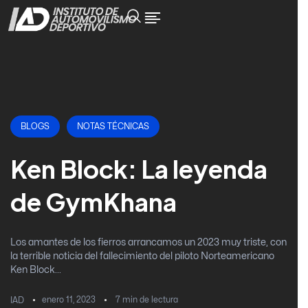
BLOGS
NOTAS TÉCNICAS
Ken Block: La leyenda
de GymKhana
Los amantes de los fierros arrancamos un 2023 muy triste, con
la terrible noticia del fallecimiento del piloto Norteamericano
Ken Block...
enero 11, 2023
7
min de lectura
IAD