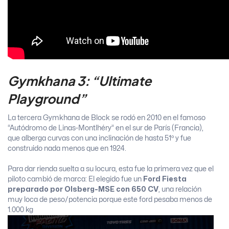
Gymkhana 3: “Ultimate
Playground”
La tercera Gymkhana de Block se rodó en 2010 en el famoso
“Autódromo de Linas-Montlhéry” en el sur de París (Francia),
que alberga curvas con una inclinación de hasta 51º y fue
construido nada menos que en 1924.
Para dar rienda suelta a su locura, esta fue la primera vez que el
piloto cambió de marca: El elegido fue un
Ford Fiesta
preparado por Olsberg-MSE con 650 CV
, una relación
muy loca de peso/potencia porque este ford pesaba menos de
1.000 kg