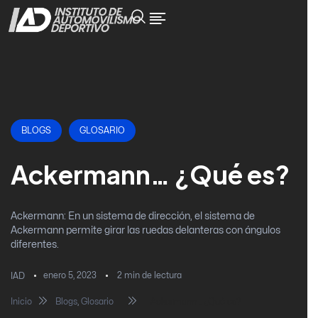
BLOGS
GLOSARIO
Ackermann… ¿Qué es?
Ackermann: En un sistema de dirección, el sistema de
Ackermann permite girar las ruedas delanteras con ángulos
diferentes.
enero 5, 2023
2
min de lectura
IAD
Inicio
Blogs
,
Glosario
Ackermann… ¿Qué es?