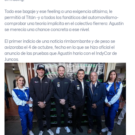
Todo ese bagaje y ese feeling a una exigencia altísima, le
permitió al Titán -y a todos los fanáticos del automovilismo-
comprobar una teoría implícita en el colectivo fierrero: Agustín
se merecía una chance concreta a ese nivel.
El primer indicio de una noticia rimbombante y de peso se
avizoraba el 4 de octubre, fecha en la que se hizo oficial el
anuncio de las pruebas que Agustín haría con el IndyCar de
Juncos.