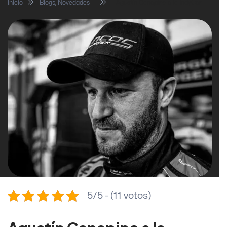
Inicio
Blogs
,
Novedades
Agustín Canapino a la IndyCar
5/5 - (11 votos)