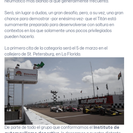
neumático más blando al que generalmente frecuenta.
Será, sin lugar a dudas, un gran desafío, pero, a su vez, una gran
chance para demostrar -por enésima vez- que el Titán está
sumamente preparado para desenvolverse con soltura en
contextos en los que solamente unos pocos privilegiados
pueden hacerlo.
La primera cita de la categoría será el 5 de marzo en el
callejero de St. Petersburg, en La Florida.
De parte de todo el grupo que conformamos el
Instituto de