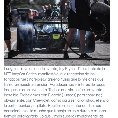
Luego del revolucionario evento, Jay Frye, el Presidente de la
NTT IndyCar Series, manifestó que la recepción de los
fanáticos fue «increíble».Y agregó: “Diría que lo mejor es que
llamaron nuestra atención. Agradecemos el interés de todos
los que vinieron a ver esto. Todo lo que vimos fue un evento
increíble. Trabajamos con Ricardo (Juncos) para coordinar,
obviamente, con Chevrolet, cómo iba a ser la logística, el envío,
la parte técnica y el piloto. Recién en ese entonces fuimos
conscientes de lo mucho que trabajó en esto durante mucho
tiempo para lograrlo. Lo que vimos superó ampliamente las