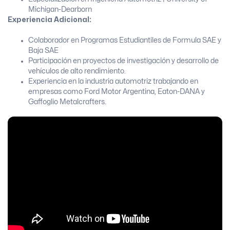
Michigan-Dearborn
Experiencia Adicional:
Colaborador en Programas Estudiantiles de Formula SAE y
Baja SAE
Participación en proyectos de investigación y desarrollo de
vehículos de alto rendimiento.
Experiencia en la industria automotriz trabajando en
empresas como Ford Motor Argentina, Eaton-DANA y
Gaffoglio Metalcrafters.