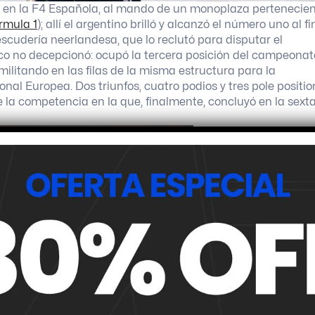
ndo en la F4 Española, al mando de un monoplaza pertenecie
rmula 1
); allí el argentino brilló y alcanzó el número uno al fi
escudería neerlandesa, que lo reclutó para disputar el
o no decepcionó: ocupó la tercera posición del campeonat
ilitando en las filas de la misma estructura para la
nal Europea. Dos triunfos, cuatro podios y tres pole positio
 la competencia en la que, finalmente, concluyó en la sext