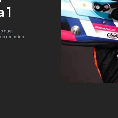
a 1
io que
ico recorrido
opio que le