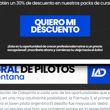
ptación de Colapinto a cada una de las oportunidades que 
 en una muy cautivante posibilidad; la Fórmula 3, el prime
a el joven piloto argentino.
El desafío fue mayúsculo: debió
n un equipo que hizo sus primeras armas en la especialida