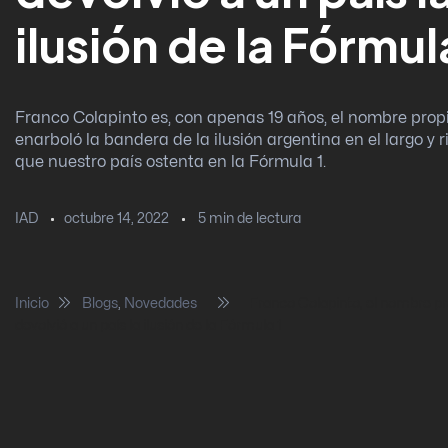
ilusión de la Fórmul
Franco Colapinto es, con apenas 19 años, el nombre prop
enarboló la bandera de la ilusión argentina en el largo y r
que nuestro país ostenta en la Fórmula 1.
octubre 14, 2022
5
min de lectura
IAD
Inicio
Blogs
,
Novedades
Franco Colapinto, el nombre pr
devolvió a un país la ilusión de la Fórmula 1