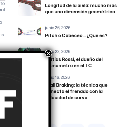
nte
Longitud de la biela: mucho más
nal
que una dimensión geométrica
o
junio 26, 2026
ns
Pitch o Cabeceo… ¿Qué es?
a
junio 22, 2026
×
Matías Rossi, el dueño del
cronómetro en el TC
junio 16, 2026
Trail Braking: la técnica que
conecta el frenado con la
velocidad de curva
Etiquetas