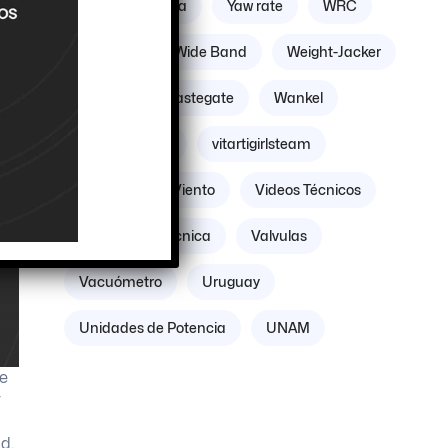
Zona geográfica
Yaw rate
WRC
Williams
Wide Band
Weight-Jacker
Weber
Wastegate
Wankel
Volante Motor
vitartigirlsteam
Villicum
Viento
Videos Técnicos
Verificación Técnica
Valvulas
Vacuómetro
Uruguay
Unidades de Potencia
UNAM
se
r
d,