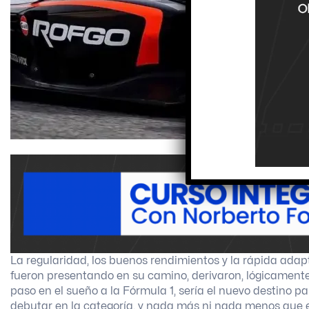
La regularidad, los buenos rendimientos y la rápida ada
fueron presentando en su camino, derivaron, lógicamente,
paso en el sueño a la Fórmula 1, sería el nuevo destino par
debutar en la categoría, y nada más ni nada menos que e