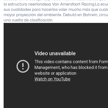
la estructura neerlandesa Van Amersfoort Racing.
La ecua
sus cualidades para hacerlas valer mucho más que cualq
mayor proyección del ambiente. Debutó en Bahrein, circui
una vuelta de clasificación.