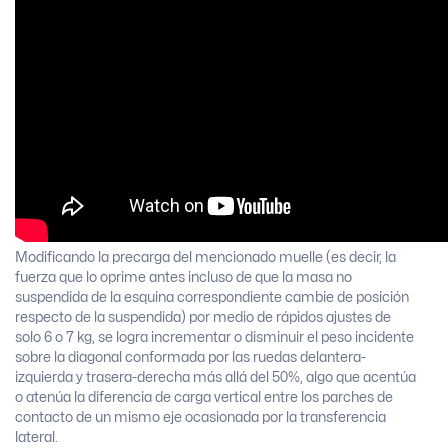
Modificando la precarga del mencionado muelle (es decir, la
fuerza que lo oprime antes incluso de que la masa no
suspendida de la esquina correspondiente cambie de posición
respecto de la suspendida) por medio de rápidos ajustes de
solo 6 o 7 kg, se logra incrementar o disminuir el peso incidente
sobre la diagonal conformada por las ruedas delantera-
izquierda y trasera-derecha más allá del 50%, algo que acentúa
o atenúa la diferencia de carga vertical entre los parches de
contacto de un mismo eje ocasionada por la transferencia
lateral.