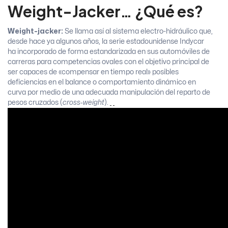
Weight-Jacker… ¿Qué es?
Weight-jacker:
Se llama así al sistema electro-hidráulico que,
desde hace ya algunos años, la serie estadounidense Indycar
ha incorporado de forma estandarizada en sus automóviles de
carreras para competencias ovales con el objetivo principal de
ser capaces de «compensar en tiempo real» posibles
deficiencias en el balance o comportamiento dinámico en
curva por medio de una adecuada manipulación del reparto de
pesos cruzados (
cross-weight
).