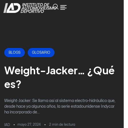
BLOGS
GLOSARIO
Weight-Jacker… ¿Qué
es?
Weight-Jacker: Se llama así al sistema electro-hidráulico que,
desde hace ya algunos años, la serie estadounidense Indycar
ha incorporado de...
mayo 27, 2024
2
min de lectura
IAD