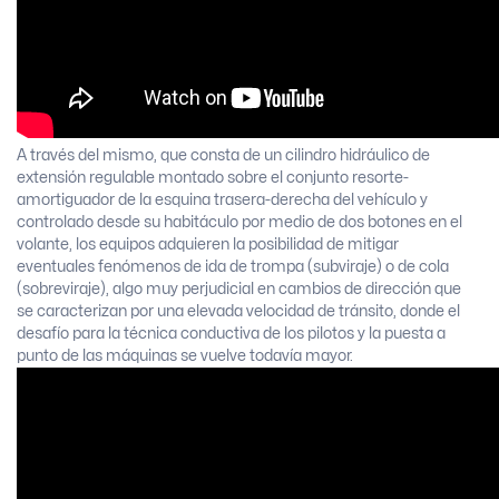
A través del mismo, que consta de un cilindro hidráulico de
extensión regulable montado sobre el conjunto resorte-
amortiguador de la esquina trasera-derecha del vehículo y
controlado desde su habitáculo por medio de dos botones en el
volante, los equipos adquieren la posibilidad de mitigar
eventuales fenómenos de ida de trompa (subviraje) o de cola
(sobreviraje), algo muy perjudicial en cambios de dirección que
se caracterizan por una elevada velocidad de tránsito, donde el
desafío para la técnica conductiva de los pilotos y la puesta a
punto de las máquinas se vuelve todavía mayor.