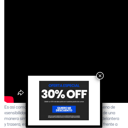
×
Es así como, mediante el aprovechamiento del fenómeno de
«sensibilidad a la carga» mostrado por los neumáticos de una
manera similar a como lo hacen las barras anti-rolido delantera
y trasera, es posible mejorar la respuesta de cada tren frente a