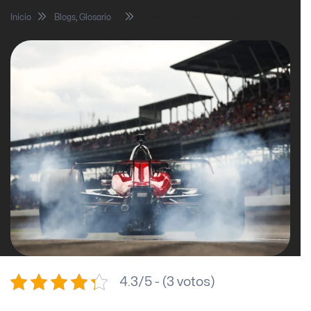
Inicio
Blogs
,
Glosario
Weight-Jacker… ¿Qué es?
4.3/5 - (3 votos)