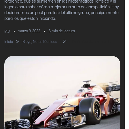
lo técnico, que se sumergen en las matemáticas, la física y el
ingenio para saber cómo mejorar un auto de competición. Hoy
dedicaremos un post para los del último grupo, principalmente
para los que están iniciando.
marzo 8, 2022
6
min de lectura
IAD
Inicio
Blogs
,
Notas técnicas
Dinámica de un auto de
competición