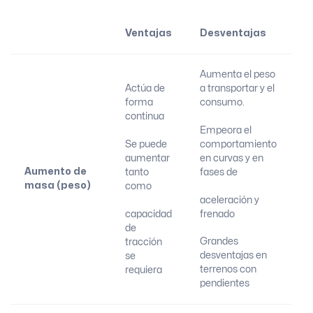
Ventajas
Desventajas
Aumenta el peso
Actúa de
a transportar y el
forma
consumo.
continua
Empeora el
Se puede
comportamiento
aumentar
en curvas y en
Aumento de
tanto
fases de
masa (peso)
como
aceleración y
capacidad
frenado
de
Grandes
tracción
desventajas en
se
terrenos con
requiera
pendientes