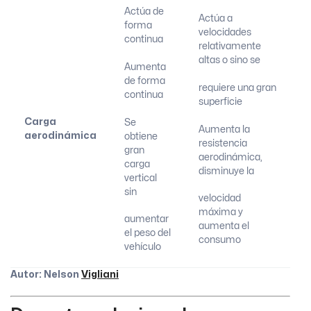
Actúa de
Actúa a
forma
velocidades
continua
relativamente
altas o sino se
Aumenta
de forma
requiere una gran
continua
superficie
Carga
Se
Aumenta la
aerodinámica
obtiene
resistencia
gran
aerodinámica,
carga
disminuye la
vertical
sin
velocidad
máxima y
aumentar
aumenta el
el peso del
consumo
vehículo
Autor: Nelson
Vigliani