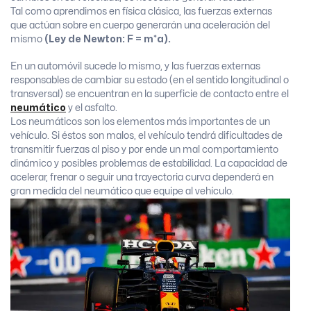
Tal como aprendimos en física clásica, las fuerzas externas
que actúan sobre en cuerpo generarán una aceleración del
mismo
(Ley de Newton: F = m*a).
En un automóvil sucede lo mismo, y las fuerzas externas
responsables de cambiar su estado (en el sentido longitudinal o
transversal) se encuentran en la superficie de contacto entre el
neumático
y el asfalto.
Los neumáticos son los elementos más importantes de un
vehículo. Si éstos son malos, el vehículo tendrá dificultades de
transmitir fuerzas al piso y por ende un mal comportamiento
dinámico y posibles problemas de estabilidad. La capacidad de
acelerar, frenar o seguir una trayectoria curva dependerá en
gran medida del neumático que equipe al vehículo.