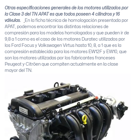
Otras especificaciones generales de los motores utilizados por
la Clase 3 del TN APAT es que todos poseen 4 cilindros y 16
válvulas.
En la ficha técnica de homologación presentada por
APAT, podemos encontrar las distintas relaciones de
compresión para los modelos homologados y que pueden ir de
9,8 a 1 como es el caso de los motores Duratec utilizados por
los Ford Focus y Volkswagen Virtus hasta 10, 8, a 1 que es la
compresión establecida para los motores EW12F y EW10, que
son los motores utilizadas por los fabricantes franceses
Peugeot y Citröen que compiten actualmente en la clase
mayor del TN.