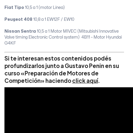
Fiat Tipo
10,5 a 1 (motor Línea)
Peugeot 408
10,8 a 1 EW12F / EW10
Nissan Sentra
10,5 a 1 Motor MIVEC (Mitsubishi Innovative
Valve timing Electronic Control system) 4B11 – Motor Hyundai
G4KF
Si te interesan estos contenidos podés
profundizarlos junto a Gustavo Penin en su
curso «Preparación de Motores de
Competición» haciendo
click aquí
.