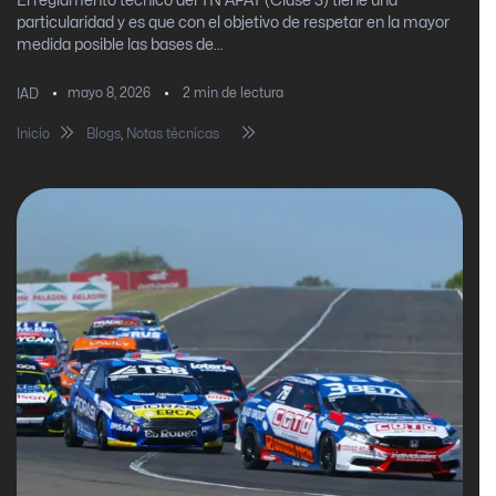
El reglamento técnico del TN APAT (Clase 3) tiene una
particularidad y es que con el objetivo de respetar en la mayor
medida posible las bases de...
mayo 8, 2026
2
min de lectura
IAD
Inicio
Blogs
,
Notas técnicas
TN APAT: ¿Cuál es la relación
de compresión para cada marca en la Clase 3?