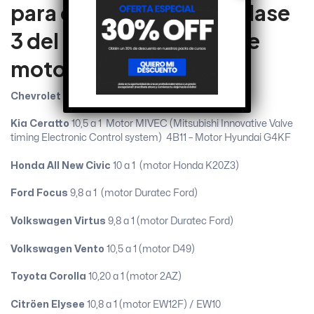
para cada marca en la Clase
3 del TN APAT y el tipo de
motor:
Chevrolet Cruze
10,5 a 1 (motor X20SE)
Kia Ceratto
10,5 a 1 Motor MIVEC (Mitsubishi Innovative Valve
timing Electronic Control system) 4B11 – Motor Hyundai G4KF
Honda All New Civic
10 a 1 (motor Honda K20Z3)
Ford Focus
9,8 a 1 (motor Duratec Ford)
Volkswagen Virtus
9,8 a 1 (motor Duratec Ford)
Volkswagen Vento
10,5 a 1 (motor D49)
Toyota Corolla
10,20 a 1 (motor 2AZ)
Citröen Elysee
10,8 a 1 (motor EW12F) / EW10