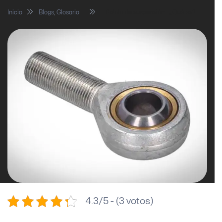
Inicio
Blogs
,
Glosario
Rotula de suspensión… ¿Qué es?
4.3/5 - (3 votos)