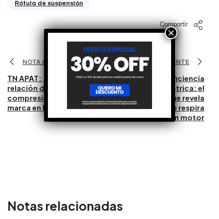
Rótula de suspensión
Compartir
×
NOTA ANTERIOR
NOTA SIGUIENTE
TN APAT: ¿Cuál es la
Eficiencia
relación de
volumétrica: el
compresión para cada
parámetro que revela
marca en la Clase 3?
cuánto respira
realmente un motor
Notas relacionadas