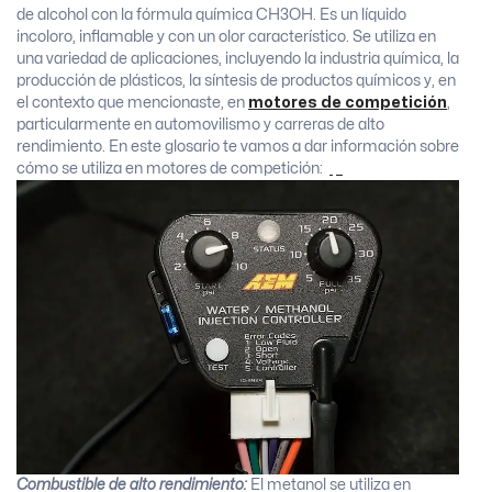
de alcohol con la fórmula química CH3OH. Es un líquido
incoloro, inflamable y con un olor característico. Se utiliza en
una variedad de aplicaciones, incluyendo la industria química, la
producción de plásticos, la síntesis de productos químicos y, en
el contexto que mencionaste, en
motores de competición
,
particularmente en automovilismo y carreras de alto
rendimiento. En este glosario te vamos a dar información sobre
cómo se utiliza en motores de competición:
Combustible de alto rendimiento:
El metanol se utiliza en