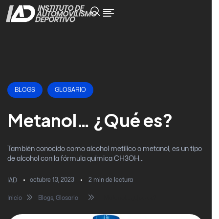
BLOGS
GLOSARIO
Metanol… ¿Qué es?
También conocido como alcohol metílico o metanol, es un tipo
de alcohol con la fórmula química CH3OH...
octubre 13, 2023
2
min de lectura
IAD
Inicio
Blogs
,
Glosario
Metanol… ¿Qué es?